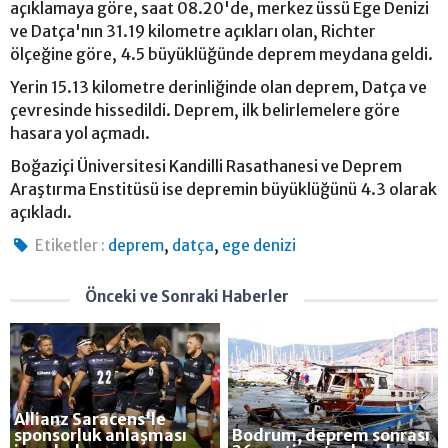
açıklamaya göre, saat 08.20'de, merkez üssü Ege Denizi
ve Datça'nın 31.19 kilometre açıkları olan, Richter
ölçeğine göre, 4.5 büyüklüğünde deprem meydana geldi.
Yerin 15.13 kilometre derinliğinde olan deprem, Datça ve
çevresinde hissedildi. Deprem, ilk belirlemelere göre
hasara yol açmadı.
Boğaziçi Üniversitesi Kandilli Rasathanesi ve Deprem
Araştırma Enstitüsü ise depremin büyüklüğünü 4.3 olarak
açıkladı.
,
,
Etiketler :
deprem
datça
ege denizi
Önceki ve Sonraki Haberler
Allianz Saracens'le
sponsorluk anlaşması
Bodrum, deprem sonrası