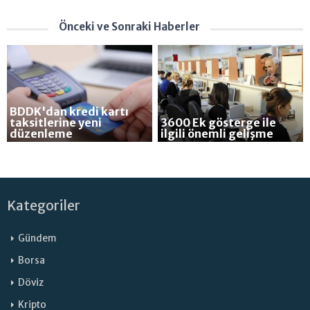
Önceki ve Sonraki Haberler
BDDK'dan kredi kartı
taksitlerine yeni
3600 Ek gösterge ile
düzenleme
ilgili önemli gelişme
Kategoriler
Gündem
Borsa
Döviz
Kripto