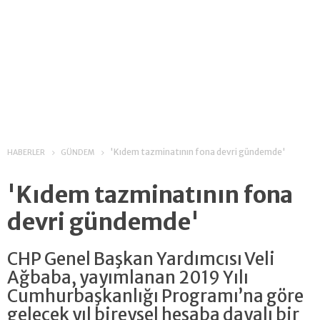
'Kıdem tazminatının fona devri gündemde'
HABERLER
GÜNDEM
'Kıdem tazminatının fona
devri gündemde'
CHP Genel Başkan Yardımcısı Veli
Ağbaba, yayımlanan 2019 Yılı
Cumhurbaşkanlığı Programı’na göre
gelecek yıl bireysel hesaba dayalı bir