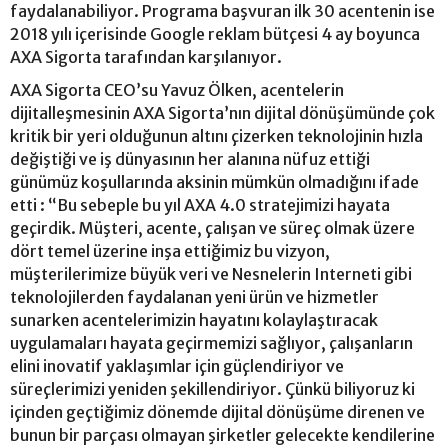
faydalanabiliyor. Programa başvuran ilk 30 acentenin ise
2018 yılı içerisinde Google reklam bütçesi 4 ay boyunca
AXA Sigorta tarafından karşılanıyor.
AXA Sigorta CEO’su Yavuz Ölken, acentelerin
dijitalleşmesinin AXA Sigorta’nın dijital dönüşümünde çok
kritik bir yeri olduğunun altını çizerken teknolojinin hızla
değiştiği ve iş dünyasının her alanına nüfuz ettiği
günümüz koşullarında aksinin mümkün olmadığını ifade
etti : “Bu sebeple bu yıl AXA 4.0 stratejimizi hayata
geçirdik. Müşteri, acente, çalışan ve süreç olmak üzere
dört temel üzerine inşa ettiğimiz bu vizyon,
müşterilerimize büyük veri ve Nesnelerin Interneti gibi
teknolojilerden faydalanan yeni ürün ve hizmetler
sunarken acentelerimizin hayatını kolaylaştıracak
uygulamaları hayata geçirmemizi sağlıyor, çalışanların
elini inovatif yaklaşımlar için güçlendiriyor ve
süreçlerimizi yeniden şekillendiriyor. Çünkü biliyoruz ki
içinden geçtiğimiz dönemde dijital dönüşüme direnen ve
bunun bir parçası olmayan şirketler gelecekte kendilerine