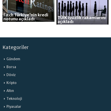
Fitch Türkiye'nin kredi
TÜİK işsizlik rakamlarını
notunu açıkladı
açıkladı
Kategoriler
Gündem
Borsa
Döviz
Kripto
Altın
Teknoloji
Piyasalar