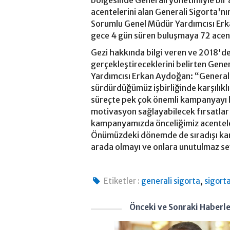
bölgesinde Generali yönetimiyle bir 
acentelerini alan Generali Sigorta'n
Sorumlu Genel Müdür Yardımcısı Erka
gece 4 gün süren buluşmaya 72 acent
Gezi hakkında bilgi veren ve 2018'
gerçekleştireceklerini belirten Gene
Yardımcısı Erkan Aydoğan: “Generali
sürdürdüğümüz işbirliğinde karşılıklı
süreçte pek çok önemli kampanyayı 
motivasyon sağlayabilecek fırsatlar s
kampanyamızda önceliğimiz acentele
Önümüzdeki dönemde de sıradışı ka
arada olmayı ve onlara unutulmaz s
,
Etiketler :
generali sigorta
sigort
Önceki ve Sonraki Haberl