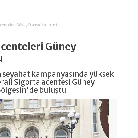
acenteleri Güney Fransa'da buluştu
acenteleri Güney
u
en seyahat kampanyasında yüksek
rali Sigorta acentesi Güney
Bölgesin'de buluştu