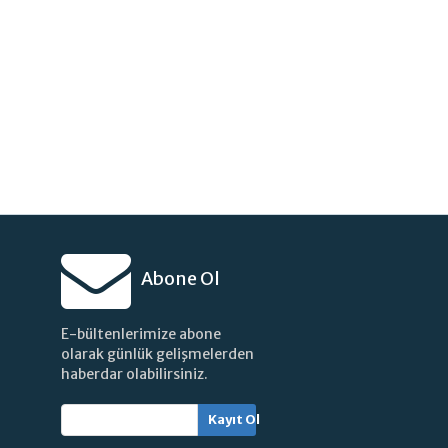
Abone Ol
E-bültenlerimize abone
olarak günlük gelişmelerden
haberdar olabilirsiniz.
Kayıt Ol