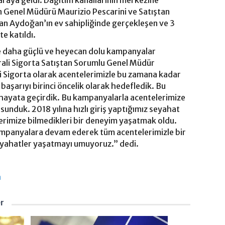
araya geldi. Dağıtım kanallarının merkezine
ın Genel Müdürü Maurizio Pescarini ve Satıştan
n Aydoğan’ın ev sahipliğinde gerçekleşen ve 3
e katıldı.
de daha güçlü ve heyecan dolu kampanyalar
rali Sigorta Satıştan Sorumlu Genel Müdür
 Sigorta olarak acentelerimizle bu zamana kadar
 başarıyı birinci öncelik olarak hedefledik. Bu
hayata geçirdik. Bu kampanyalarla acentelerimize
unduk. 2018 yılına hızlı giriş yaptığımız seyahat
rimize bilmedikleri bir deneyim yaşatmak oldu.
mpanyalara devam ederek tüm acentelerimizle bir
eyahatler yaşatmayı umuyoruz.” dedi.
a
er