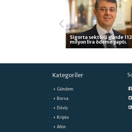
Sigorta sektörü günde 112
milyon lira ödeme yaptı.
Kategoriler
S
Gündem
Borsa
Döviz
Kripto
Altın