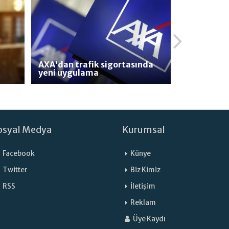
AXA'dan trafik sigortasında
yeni uygulama
osyal Medya
Kurumsal
Facebook
Künye
Twitter
Biz Kimiz
RSS
İletişim
Reklam
Üye Kaydı