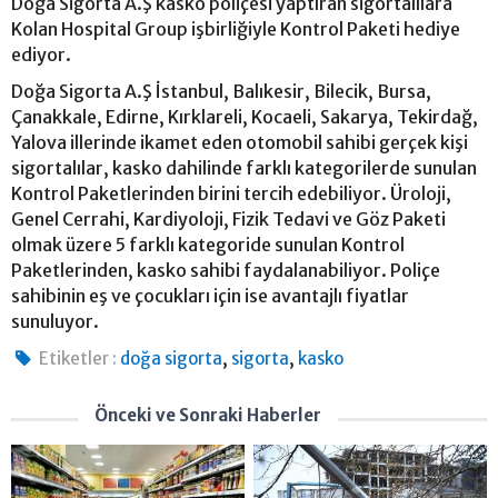
Doğa Sigorta A.Ş kasko poliçesi yaptıran sigortalılara
Kolan Hospital Group işbirliğiyle Kontrol Paketi hediye
ediyor.
Doğa Sigorta A.Ş İstanbul, Balıkesir, Bilecik, Bursa,
Çanakkale, Edirne, Kırklareli, Kocaeli, Sakarya, Tekirdağ,
Yalova illerinde ikamet eden otomobil sahibi gerçek kişi
sigortalılar, kasko dahilinde farklı kategorilerde sunulan
Kontrol Paketlerinden birini tercih edebiliyor. Üroloji,
Genel Cerrahi, Kardiyoloji, Fizik Tedavi ve Göz Paketi
olmak üzere 5 farklı kategoride sunulan Kontrol
Paketlerinden, kasko sahibi faydalanabiliyor. Poliçe
sahibinin eş ve çocukları için ise avantajlı fiyatlar
sunuluyor.
,
,
Etiketler :
doğa sigorta
sigorta
kasko
Önceki ve Sonraki Haberler