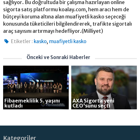
sağlıyor. Bu doğrultuda bir çalışma hazırlayan online
sigorta satış platformu koalay.com, hem aracı hem de
bütçeyi koruma altına alan muafiyetli kasko seçeceği
konusunda tüketicileri bilgilendirerek, trafikte sigortalı
araç sayısını artırmayı hedefliyor.(Milliyet)
,
Etiketler :
kasko
muafiyetli kasko
Önceki ve Sonraki Haberler
Fibaemeklilik 5. yaşını
AXA Sigorta yeni
kutladı
CEO'sunu seçti
Kategoriler