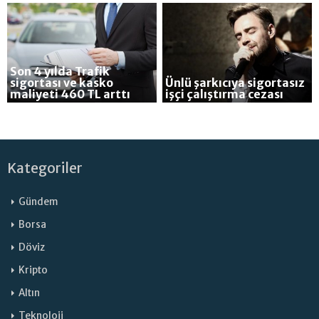
Son 4 yılda Trafik
sigortası ve kasko
Ünlü şarkıcıya sigortasız
maliyeti 460 TL arttı
işçi çalıştırma cezası
Kategoriler
Gündem
Borsa
Döviz
Kripto
Altın
Teknoloji