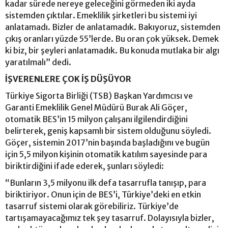
kadar sürede nereye geleceğini görmeden iki ayda
sistemden çıktılar. Emeklilik şirketleri bu sistemi iyi
anlatamadı. Bizler de anlatamadık. Bakıyoruz, sistemden
çıkış oranları yüzde 55’lerde. Bu oran çok yüksek. Demek
ki biz, bir şeyleri anlatamadık. Bu konuda mutlaka bir algı
yaratılmalı” dedi.
İŞVERENLERE ÇOK İŞ DÜŞÜYOR
Türkiye Sigorta Birliği (TSB) Başkan Yardımcısı ve
Garanti Emeklilik Genel Müdürü Burak Ali Göçer,
otomatik BES’in 15 milyon çalışanı ilgilendirdiğini
belirterek, geniş kapsamlı bir sistem olduğunu söyledi.
Göçer, sistemin 2017’nin başında başladığını ve bugün
için 5,5 milyon kişinin otomatik katılım sayesinde para
biriktirdiğini ifade ederek, şunları söyledi:
“Bunların 3,5 milyonu ilk defa tasarrufla tanışıp, para
biriktiriyor. Onun için de BES’i, Türkiye’deki en etkin
tasarruf sistemi olarak görebiliriz. Türkiye’de
tartışamayacağımız tek şey tasarruf. Dolayısıyla bizler,