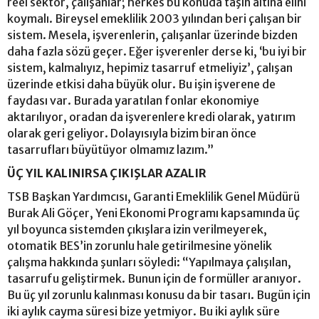
reel sektör, çalışanlar; herkes bu konuda taşın altına elini
koymalı. Bireysel emeklilik 2003 yılından beri çalışan bir
sistem. Mesela, işverenlerin, çalışanlar üzerinde bizden
daha fazla sözü geçer. Eğer işverenler derse ki, ‘bu iyi bir
sistem, kalmalıyız, hepimiz tasarruf etmeliyiz’, çalışan
üzerinde etkisi daha büyük olur. Bu işin işverene de
faydası var. Burada yaratılan fonlar ekonomiye
aktarılıyor, oradan da işverenlere kredi olarak, yatırım
olarak geri geliyor. Dolayısıyla bizim biran önce
tasarrufları büyütüyor olmamız lazım.”
ÜÇ YIL KALINIRSA ÇIKIŞLAR AZALIR
TSB Başkan Yardımcısı, Garanti Emeklilik Genel Müdürü
Burak Ali Göçer, Yeni Ekonomi Programı kapsamında üç
yıl boyunca sistemden çıkışlara izin verilmeyerek,
otomatik BES’in zorunlu hale getirilmesine yönelik
çalışma hakkında şunları söyledi: “Yapılmaya çalışılan,
tasarrufu geliştirmek. Bunun için de formüller aranıyor.
Bu üç yıl zorunlu kalınması konusu da bir tasarı. Bugün için
iki aylık cayma süresi bize yetmiyor. Bu iki aylık süre