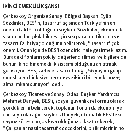
İ
KİNCİ EMEKLİLİK ŞANSI
Çerkezköy Organize Sanayi Bölgesi Başkanı Eyüp
Sözdinler, BES’in, tasarruf açısından Türkiye’nin en
önemli faktörü olduğunu söyledi. Sözdinler, ekonomik
sıkıntılardan çıkılabilmesi için sıkı para politikasına ve
tasarrufa ihtiyaç olduğunu belirterek, “Tasarruf çok
önemli. Onun için de BES’i özendirici hale getirmek lazım.
Buradaki fonların çok iyi değerlendirilmesi ve kişilere de
bunun ikinci bir emeklilik sistemi olduğunu anlatmak
gerekiyor. BES, sadece tasarruf değil, 56 yaşına gelip
emekli olan bir kişiye neredeyse ikinci bir emekli maaşı
alma imkanı sunuyor” dedi.
Çerkezköy Ticaret ve Sanayi Odası Başkan Yardımcısı
Mehmet Danyeli, BES’i, sosyal güvenlik reformu olarak
gördüklerini belirterek, toplanan fonun da ekonomiye
can suyu olacağını söyledi. Danyeli, otomatik BES’teki
cayma süresinin çok kısa olduğuna dikkat çekerek,
“Çalışanlar nasıl tasarruf edeceklerini, birikimlerinin ne