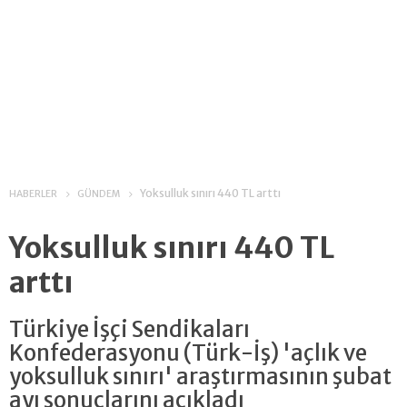
Yoksulluk sınırı 440 TL arttı
HABERLER
GÜNDEM
Yoksulluk sınırı 440 TL
arttı
Türkiye İşçi Sendikaları
Konfederasyonu (Türk-İş) 'açlık ve
yoksulluk sınırı' araştırmasının şubat
ayı sonuçlarını açıkladı