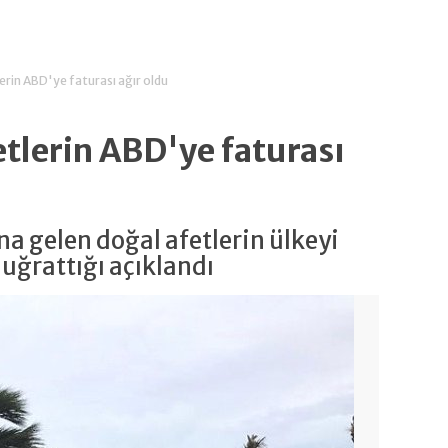
erin ABD'ye faturası ağır oldu
tlerin ABD'ye faturası
 gelen doğal afetlerin ülkeyi
uğrattığı açıklandı