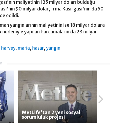
ası'nın maliyetinin 125 milyar doları bulduğu
sı'nın 90 milyar dolar, Irma Kasırgası'nın da 50
de edildi.
n yangınlarının maliyetinin ise 18 milyar dolara
klık nedeniyle yapılan harcamaların da 23 milyar
,
,
,
,
harvey
maria
hasar
yangın
er
MetLife'tan 2 yeni sosyal
sorumluluk projesi