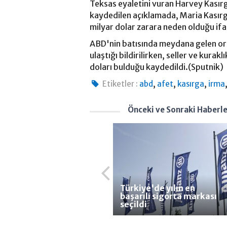
Teksas eyaletini vuran Harvey Kasırg
kaydedilen açıklamada, Maria Kasırga
milyar dolar zarara neden olduğu ifa
ABD'nin batısında meydana gelen orma
ulaştığı bildirilirken, seller ve kura
doları bulduğu kaydedildi.(Sputnik)
,
,
,
Etiketler :
abd
afet
kasırga
irma
Önceki ve Sonraki Haberl
Türkiye'de yılın en
başarılı sigorta markası
seçildi