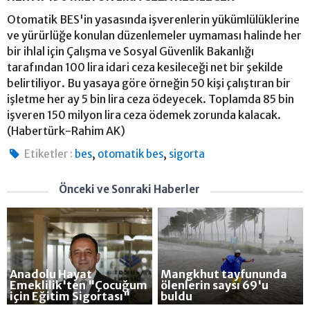
Otomatik BES'in yasasında işverenlerin yükümlülüklerine
ve yürürlüğe konulan düzenlemeler uymaması halinde her
bir ihlal için Çalışma ve Sosyal Güvenlik Bakanlığı
tarafından 100 lira idari ceza kesileceği net bir şekilde
belirtiliyor. Bu yasaya göre örneğin 50 kişi çalıştıran bir
işletme her ay 5 bin lira ceza ödeyecek. Toplamda 85 bin
işveren 150 milyon lira ceza ödemek zorunda kalacak.
(Habertürk-Rahim AK)
,
,
Etiketler :
bes
otomatik bes
sigorta
Önceki ve Sonraki Haberler
Anadolu Hayat
Mangkhut tayfununda
Emeklilik'ten "Çocuğum
ölenlerin saysı 69'u
için Eğitim Sigortası"
buldu