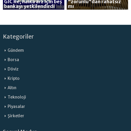
GIC Re, halka arz için beş
"zorunlu"dan rahatsız
bankayı yetkilendirdi
mı
Kategoriler
Gündem
Borsa
Döviz
Kripto
Altın
Teknoloji
Piyasalar
Şirketler