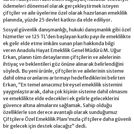
ödemeleri dönemsel olarak gerçekleştirmek isteyen
çiftçiler ve aile üyelerine özel olarak hazırlanan emeklilik
planında, yüzde 25 devlet katkısı da elde ediliyor.
Sosyal güvenlik danışmanlığı, hukuki danışmanlık gibi özel
hizmetler ve 125 TL’den başlayan katkı payı ile emeklilikte
ek gelir elde etme imkânı sunan plan hakkında bilgi
veren Anadolu Hayat Emeklilik Genel Müdürü M. Uğur
Erkan, planın tüm detaylarının çiftçilerin ve ailelerinin
ihtiyaç ve beklentileri göz önüne alınarak belirlendiğini
söyledi. Bu yeni ürünle, çiftçilerin ve ailelerinin sisteme
dahil olma oranlarını artırmayı hedeflediklerini belirten
Erkan, “En temel amacımız bireysel emeklilik sistemini
yaygınlaştırarak, daha çok kişinin sisteme dahil olmasını
ve emeklilikte elde edecekleri ek gelirle geleceklerini
güvence altına almalarını sağlamak. Sahip olduğu
özelliklerle son derece avantajlı olarak sunduğumuz
Çiftçilere Özel Emeklilik Planı’mızla çiftçilere daha güvenli
bir gelecek için destek olacağız” dedi.