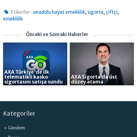
,
,
,
Etiketler :
anadolu hayat emeklilik
sigorta
çiftçi
emeklilik
Önceki ve Sonraki Haberler
AXA Türkiye'de ilk
telematikli kasko
AXA Sigorta’da üst
sigortasını satışa sundu
düzey atama
Kategoriler
Gündem