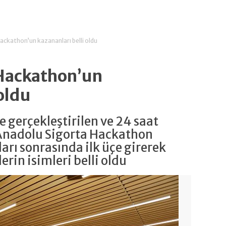
ackathon’un kazananları belli oldu
Hackathon’un
 oldu
 gerçekleştirilen ve 24 saat
 Anadolu Sigorta Hackathon
arı sonrasında ilk üçe girerek
rin isimleri belli oldu