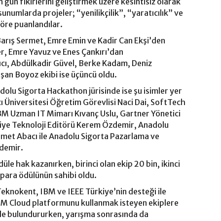
gün fikirlerini geliştirmek üzere kesintisiz olarak
sunumlarda projeler; “yenilikçilik”, “yaratıcılık” ve
göre puanlandılar.
 Barış Sermet, Emre Emin ve Kadir Can Ekşi’den
ler, Emre Yavuz ve Enes Çankırı’dan
ıcı, Abdülkadir Güvel, Berke Kadam, Deniz
şan Boyoz ekibi ise üçüncü oldu.
dolu Sigorta Hackathon jürisinde ise şu isimler yer
cı Üniversitesi Öğretim Görevlisi Naci Dai, SoftTech
M Uzman IT Mimarı Kıvanç Uslu, Gartner Yönetici
iye Teknoloji Editörü Kerem Özdemir, Anadolu
met Abacı ile Anadolu Sigorta Pazarlama ve
demir.
düle hak kazanırken, birinci olan ekip 20 bin, ikinci
 para ödülünün sahibi oldu.
knokent, IBM ve IEEE Türkiye’nin desteği ile
 IBM Cloud platformunu kullanmak isteyen ekiplere
de bulundururken, yarışma sonrasında da