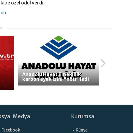
kibe özel ödül verdi.
hon
er
Anadolu Hayat Emeklilik
karbon ayak izini "nötr"ledi
osyal Medya
Kurumsal
Facebook
Künye