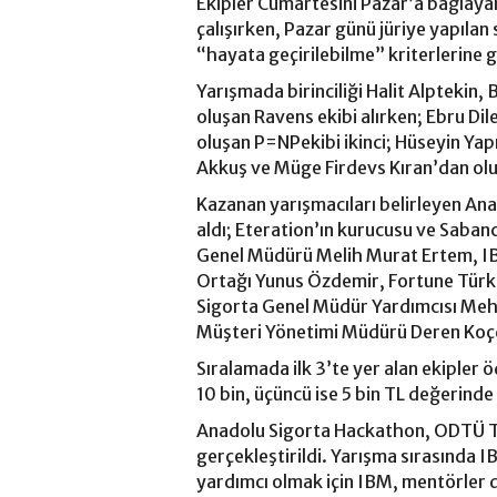
Ekipler Cumartesini Pazar’a bağlayan 
çalışırken, Pazar günü jüriye yapılan 
“hayata geçirilebilme” kriterlerine 
Yarışmada birinciliği Halit Alptekin,
oluşan Ravens ekibi alırken; Ebru Di
oluşan P=NPekibi ikinci; Hüseyin Yap
Akkuş ve Müge Firdevs Kıran’dan olu
Kazanan yarışmacıları belirleyen Ana
aldı; Eteration’ın kurucusu ve Saban
Genel Müdürü Melih Murat Ertem, IB
Ortağı Yunus Özdemir, Fortune Türk
Sigorta Genel Müdür Yardımcısı Meh
Müşteri Yönetimi Müdürü Deren Koç
Sıralamada ilk 3’te yer alan ekipler ö
10 bin, üçüncü ise 5 bin TL değerinde
Anadolu Sigorta Hackathon, ODTÜ Te
gerçekleştirildi. Yarışma sırasında
yardımcı olmak için IBM, mentörler 