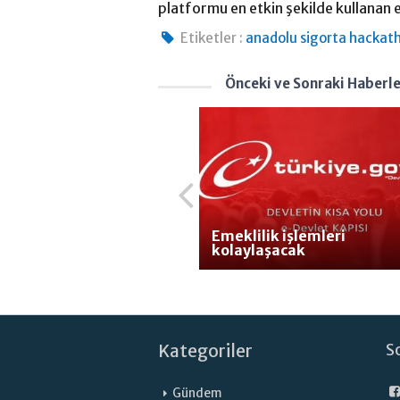
platformu en etkin şekilde kullanan e
Etiketler :
anadolu sigorta hackat
Önceki ve Sonraki Haberl
Emeklilik işlemleri
kolaylaşacak
Kategoriler
S
Gündem