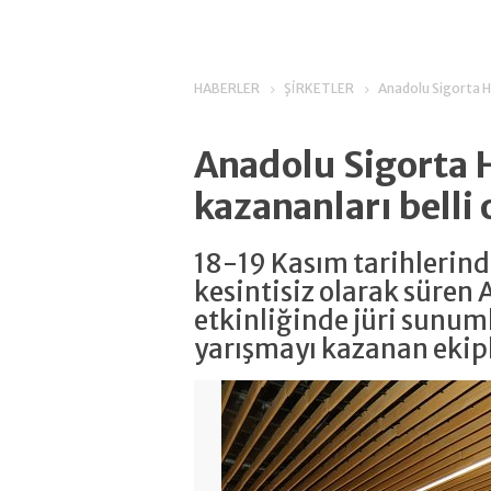
HABERLER
ŞİRKETLER
Anadolu Sigorta H
Anadolu Sigorta 
kazananları belli
18-19 Kasım tarihlerinde
kesintisiz olarak süren
etkinliğinde jüri sunuml
yarışmayı kazanan ekiple