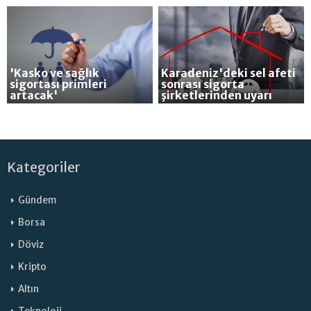
'Kasko ve sağlık
Karadeniz'deki sel afeti
sigortası primleri
sonrası sigorta
artacak'
şirketlerinden uyarı
Kategoriler
Gündem
Borsa
Döviz
Kripto
Altın