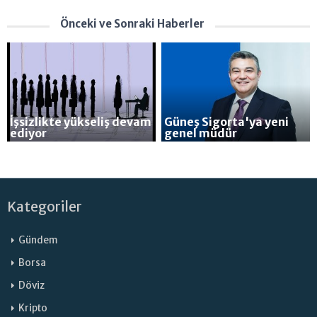
Önceki ve Sonraki Haberler
İşsizlikte yükseliş devam
Güneş Sigorta'ya yeni
ediyor
genel müdür
Kategoriler
Gündem
Borsa
Döviz
Kripto