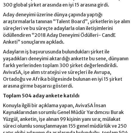
300 global şirket arasında en iyi 15 arasına girdi.
Aday deneyimi üzerine dünya çapında yaptığı
araştırmalarla tanınan “Talent Board”, şirketlerin işe alım
süreçleri ve bu süreçte adaylarla olan iletişimlerini
ödüllendiren “2018 Aday Deneyimi Ödülleri- CandE
Anketi” sonuçlarını açıkladı.
Adayların iş başvurusunda bulundukları şirket ile
yaşadıkları deneyimi aktardığı ankette bu sene, dünyanın
farklı yerlerinden toplam 300 şirket değerlendirildi.
AvivaSA, işe alım stratejisi ve süreçleri ile Avrupa,
Ortadoğu ve Afrika bölgesinde bulunan en iyi 15 şirket
arasına girme başarısı gösterdi.
Toplam 504 aday ankete katıldı
Konuyla ilgili bir açıklama yapan, AvivaSA İnsan
Kaynaklarından sorumlu Genel Müdür Yardımcısı Burak
Yüzgül, anketin, işe alınan 99 kişinin yanı sıra; mülakat
süreci olumlu sonuçlanmayan 155 genel müdürlük ve 250
satış ekibi adayının da aralarında bulunduğu, toplam 504