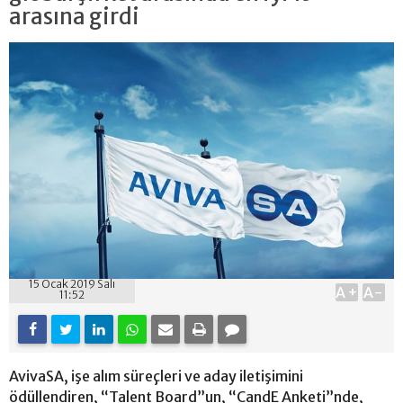
arasına girdi
15 Ocak 2019 Salı
A+
A-
11:52
AvivaSA, işe alım süreçleri ve aday iletişimini
ödüllendiren, “Talent Board”un, “CandE Anketi”nde,