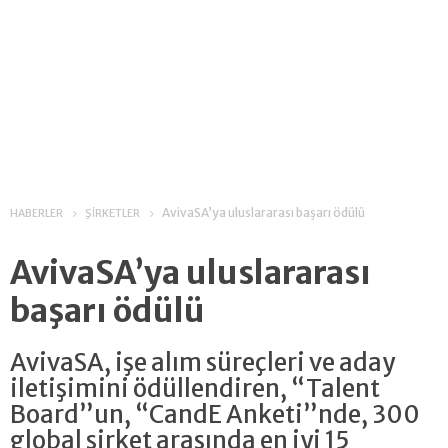
AvivaSA’ya uluslararası başarı ödülü
HABERLER
ŞİRKETLER
AvivaSA’ya uluslararası
başarı ödülü
AvivaSA, işe alım süreçleri ve aday
iletişimini ödüllendiren, “Talent
Board”un, “CandE Anketi”nde, 300
global şirket arasında en iyi 15