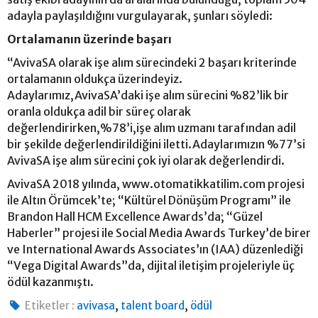
adayla paylaşıldığını vurgulayarak, şunları söyledi:
Ortalamanın üzerinde başarı
“AvivaSA olarak işe alım sürecindeki 2 başarı kriterinde
ortalamanın oldukça üzerindeyiz.
Adaylarımız,AvivaSA’daki işe alım sürecini %82’lik bir
oranla oldukça adil bir süreç olarak
değerlendirirken,%78’i,işe alım uzmanı tarafından adil
bir şekilde değerlendirildiğini iletti.Adaylarımızın %77’si
AvivaSA işe alım sürecini çok iyi olarak değerlendirdi.
AvivaSA 2018 yılında, www.otomatikkatilim.com projesi
ile Altın Örümcek’te; “Kültürel Dönüşüm Programı” ile
Brandon Hall HCM Excellence Awards’da; “Güzel
Haberler” projesi ile Social Media Awards Turkey’de birer
ve International Awards Associates’ın (IAA) düzenlediği
“Vega Digital Awards”da, dijital iletişim projeleriyle üç
ödül kazanmıştı.
,
,
Etiketler :
avivasa
talent board
ödül