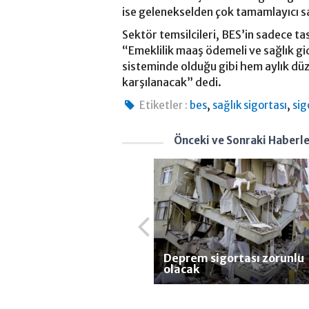
ise gelenekselden çok tamamlayıcı sa
Sektör temsilcileri, BES’in sadece ta
“Emeklilik maaş ödemeli ve sağlık gid
sisteminde olduğu gibi hem aylık düz
karşılanacak” dedi.
,
,
Etiketler :
bes
sağlık sigortası
sig
Önceki ve Sonraki Haberl
Deprem sigortası zorunlu
olacak