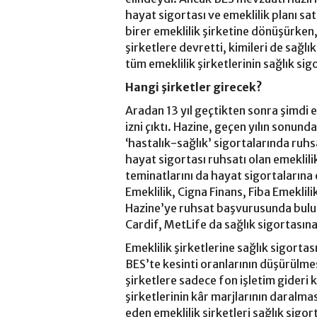
hayat sigortası ve emeklilik planı sat
birer emeklilik şirketine dönüşürken,
şirketlere devretti, kimileri de sağl
tüm emeklilik şirketlerinin sağlık sigo
Hangi şirketler girecek?
Aradan 13 yıl geçtikten sonra şimdi e
izni çıktı. Hazine, geçen yılın sonund
‘hastalık-sağlık’ sigortalarında ruh
hayat sigortası ruhsatı olan emeklilik 
teminatlarını da hayat sigortalarına
Emeklilik, Cigna Finans, Fiba Emeklili
Hazine’ye ruhsat başvurusunda bulun
Cardif, MetLife da sağlık sigortasına
Emeklilik şirketlerine sağlık sigortas
BES’te kesinti oranlarının düşürülm
şirketlere sadece fon işletim gideri 
şirketlerinin kâr marjlarının daralma
eden emeklilik şirketleri sağlık sigor