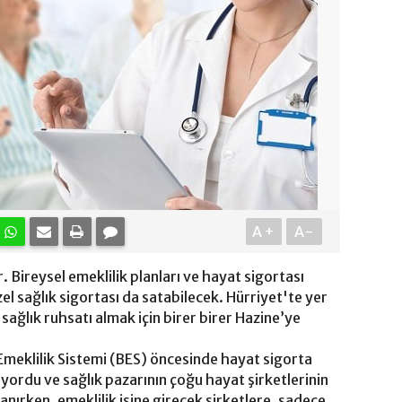
A+
A-
or. Bireysel emeklilik planları ve hayat sigortası
özel sağlık sigortası da satabilecek. Hürriyet'te yer
 sağlık ruhsatı almak için birer birer Hazine’ye
meklilik Sistemi (BES) öncesinde hayat sigorta
tıyordu ve sağlık pazarının çoğu hayat şirketlerinin
nırken, emeklilik işine girecek şirketlere, sadece