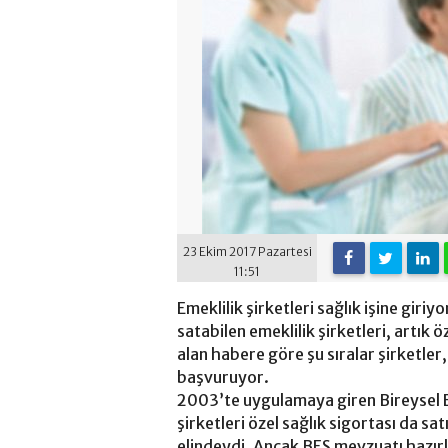
23 Ekim 2017 Pazartesi
11:51
Emeklilik şirketleri sağlık işine giriy
satabilen emeklilik şirketleri, artık 
alan habere göre şu sıralar şirketler,
başvuruyor.
2003’te uygulamaya giren Bireysel E
şirketleri özel sağlık sigortası da sa
elindeydi. Ancak BES mevzuatı hazırla