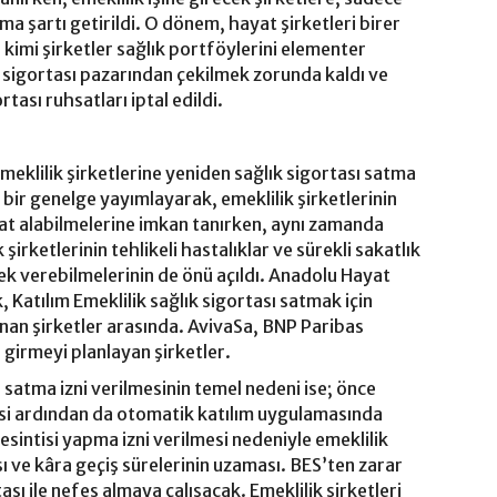
ma şartı getirildi. O dönem, hayat şirketleri birer
 kimi şirketler sağlık portföylerini elementer
ık sigortası pazarından çekilmek zorunda kaldı ve
rtası ruhsatları iptal edildi.
meklilik şirketlerine yeniden sağlık sigortası satma
a bir genelge yayımlayarak, emeklilik şirketlerinin
sat alabilmelerine imkan tanırken, aynı zamanda
şirketlerinin tehlikeli hastalıklar ve sürekli sakatlık
 ek verebilmelerinin de önü açıldı. Anadolu Hayat
k, Katılım Emeklilik sağlık sigortası satmak için
an şirketler arasında. AvivaSa, BNP Paribas
 girmeyi planlayan şirketler.
ı satma izni verilmesinin temel nedeni ise; önce
esi ardından da otomatik katılım uygulamasında
kesintisi yapma izni verilmesi nedeniyle emeklilik
sı ve kâra geçiş sürelerinin uzaması. BES’ten zarar
tası ile nefes almaya çalışacak. Emeklilik şirketleri