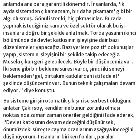
anlamda ana para garantili dönemdir. İnsanlarda, 'iki
ayda sistemden çıkamazsam, bir daha çıkamam' gibi bir
algı oluşmuş. Gönül ister ki, hiç çıkmasınlar. Burada
yapmak istediğimiz kamu ve özel sektör olarak bu işi
insanlara doğru bir şekilde anlatmak. Torba yasanın ikinci
bölümünde de devlet katkısının işleyişine dair bazı
düzenlemeler yapacağız. Bazı yerlere pozitif dokunuşlar
yapıp, sistemin işleyişini bir şekilde takip edeceğiz.
Mesela çıkan geri gelebilecek. Böyle bir düşüncemiz var.
İki sene gibi bir bekleme süresi vardı, şimdi iki seneyi
beklemeden 'gel, birtakım katkılardan istifade et'
şeklinde düşüncemiz var. Bunun teknik çalışmaları devam
ediyor." diye konuştu.
Bu sisteme girişin otomatik çıkışın ise serbest olduğunu
anlatan Çakırsoy, kendilerine bunun zorunlu olması
noktasında zaman zaman öneriler geldiğini ifade ederek,
"Devlet katkısının devam edeceğini düşünürsek,
önümüzdeki süreçte cayma oranlarının aşağıya ineceğini
düşünüyorum. İnsanların biriken fonları, paraları