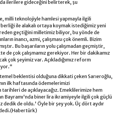
 ilerilere gideceğini belirterek, şu
e, milli teknolojiyle hamlesi yapmayla ilgili
rberliği ile alakalı ortaya koymak istediğimiz yeni
reden geçtiğini milletimiz biliyor, bu yönde de
nların inancı, azmi, çalışması çok önemli. Bizim
ıştır. Bu başarıların yolu çalışmadan geçmiştir,
eçte de çok çalışmamız gerekiyor. Her bir dakikamız
cak çok şeyimiz var. Açıkladığımız reform
iyor."
temel beklentisi olduğuna dikkati çeken Sarıeroğlu,
ının ilk haftasında ödemelerimizi
am tarihleri de açıklayacağız. Emeklilerimize hem
ayramı'nda biner lira ikramiyeyle ilgili çok güçlü
biz dedik de oldu.' Öyle bir şey yok. Üç dört aydır
dedi.(Habertürk)