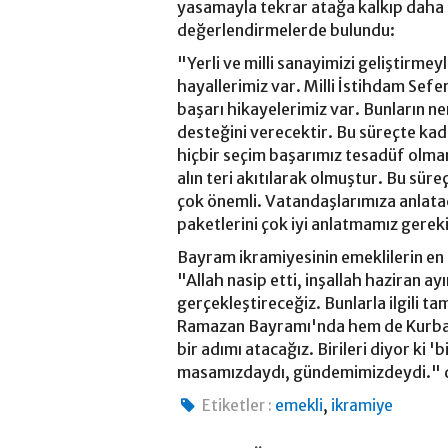
yasamayla tekrar atağa kalkıp daha da
değerlendirmelerde bulundu:
"Yerli ve milli sanayimizi geliştirmeyl
hayallerimiz var. Milli İstihdam Sefe
başarı hikayelerimiz var. Bunların ne
desteğini verecektir. Bu süreçte kadı
hiçbir seçim başarımız tesadüf olmam
alın teri akıtılarak olmuştur. Bu sür
çok önemli. Vatandaşlarımıza anlata
paketlerini çok iyi anlatmamız gerek
Bayram ikramiyesinin emeklilerin en 
"Allah nasip etti, inşallah haziran ay
gerçekleştireceğiz. Bunlarla ilgili t
Ramazan Bayramı'nda hem de Kurban B
bir adımı atacağız. Birileri diyor ki '
masamızdaydı, gündemimizdeydi." 
,
Etiketler :
emekli
ikramiye