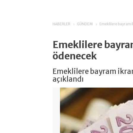
HABERLER
GÜNDEM
Emeklilere bayram 
Emeklilere bayra
ödenecek
Emeklilere bayram ikra
açıklandı