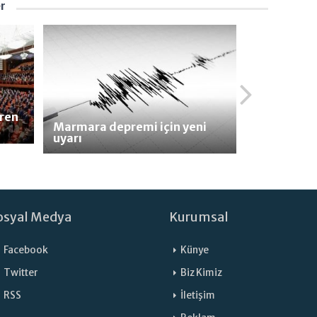
er
iren
Marmara depremi için yeni
uyarı
osyal Medya
Kurumsal
Facebook
Künye
Twitter
Biz Kimiz
RSS
İletişim