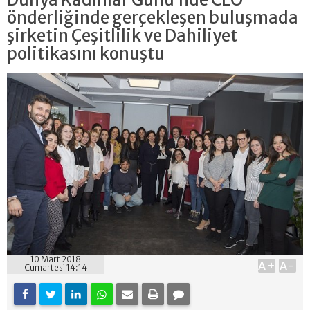
önderliğinde gerçekleşen buluşmada
şirketin Çeşitlilik ve Dahiliyet
politikasını konuştu
10 Mart 2018
A+
A-
Cumartesi 14:14