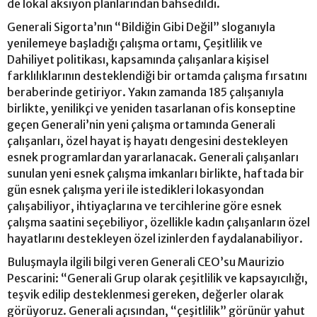
de lokal aksiyon planlarından bahsedildi.
Generali Sigorta’nın “Bildiğin Gibi Değil” sloganıyla
yenilemeye başladığı çalışma ortamı, Çeşitlilik ve
Dahiliyet politikası, kapsamında çalışanlara kişisel
farklılıklarının desteklendiği bir ortamda çalışma fırsatını
beraberinde getiriyor. Yakın zamanda 185 çalışanıyla
birlikte, yenilikçi ve yeniden tasarlanan ofis konseptine
geçen Generali’nin yeni çalışma ortamında Generali
çalışanları, özel hayat iş hayatı dengesini destekleyen
esnek programlardan yararlanacak. Generali çalışanları
sunulan yeni esnek çalışma imkanları birlikte, haftada bir
gün esnek çalışma yeri ile istedikleri lokasyondan
çalışabiliyor, ihtiyaçlarına ve tercihlerine göre esnek
çalışma saatini seçebiliyor, özellikle kadın çalışanların özel
hayatlarını destekleyen özel izinlerden faydalanabiliyor.
Buluşmayla ilgili bilgi veren Generali CEO’su Maurizio
Pescarini: “Generali Grup olarak çeşitlilik ve kapsayıcılığı,
teşvik edilip desteklenmesi gereken, değerler olarak
görüyoruz. Generali açısından, “çeşitlilik” görünür yahut