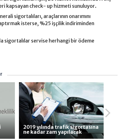
mleri kapsayan check- up hizmeti sunuluyor.
rali sigortalıları, araçlarının onarımını
ptırmak isterse, %25 işçilik indiriminden
 sigortalılar servise herhangi bir ödeme
er
i
2019 yılında trafik sigortasına
ne kadar zam yapılacak