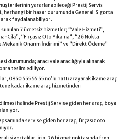
şterilerinin yararlanabileceği Prestij Servis
i, herhangi bir hasar durumunda Generali Sigorta
larak faydalanabiliyor.
 sunulan 7 ücretsiz hizmetler; “Vale Hizmeti”,
ma-Cila”, “Fırçasız Oto Yıkama”, “26 Nokta
 Mekanik Onarım İndirimi” ve “Direkt Ödeme”
mesi durumunda; aracı vale aracılığıyla alınarak
onra teslim ediliyor.
ılar, 0850 555 55 55 no’lu hattı arayarak ikame araç
itene kadar ikame araç hizmetinden
ilmesi halinde Prestij Servise giden her araç, boya
alanıyor.
apsamında servise giden her araç, fırçasız oto
nıyor.
i sigortalıları için, 26 hizmet noktasında fren,