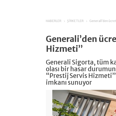
HABERLER
ŞİRKETLER
Generali’den ücret
Generali’den ücre
Hizmeti”
Generali Sigorta, tüm ka
olası bir hasar durumund
“Prestij Servis Hizmet
imkanı sunuyor