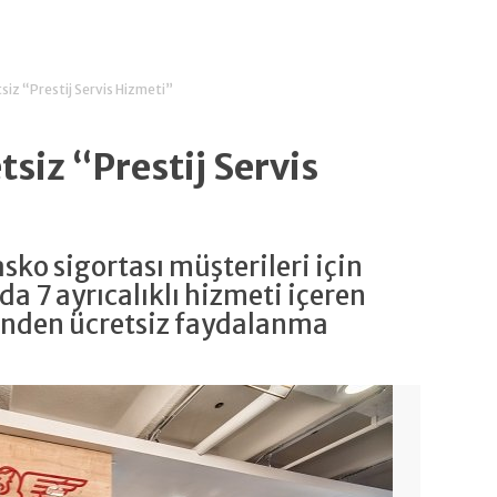
siz “Prestij Servis Hizmeti”
tsiz “Prestij Servis
sko sigortası müşterileri için
a 7 ayrıcalıklı hizmeti içeren
i”nden ücretsiz faydalanma