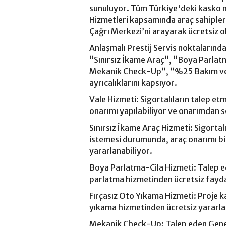
sunuluyor. Tüm Türkiye'deki kasko mü
Hizmetleri kapsamında araç sahipler
Çağrı Merkezi’ni arayarak ücretsiz o
Anlaşmalı Prestij Servis noktalarında
“Sınırsız İkame Araç”, “Boya Parlat
Mekanik Check-Up”, “%25 Bakım ve
ayrıcalıklarını kapsıyor.
Vale Hizmeti: Sigortalıların talep et
onarımı yapılabiliyor ve onarımdan s
Sınırsız İkame Araç Hizmeti: Sigortal
istemesi durumunda, araç onarımı b
yararlanabiliyor.
Boya Parlatma-Cila Hizmeti: Talep ed
parlatma hizmetinden ücretsiz fayd
Fırçasız Oto Yıkama Hizmeti: Proje k
yıkama hizmetinden ücretsiz yararla
Mekanik Check-Up: Talep eden General