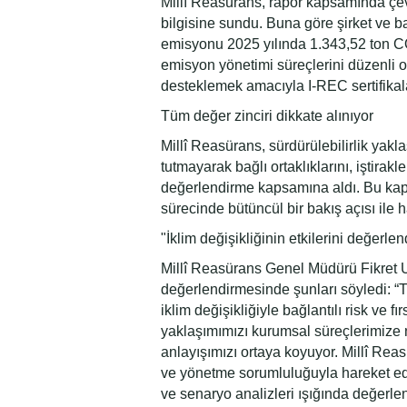
Millî Reasürans, rapor kapsamında çev
bilgisine sundu. Buna göre şirket ve ba
emisyonu 2025 yılında 1.343,52 ton CO₂
emisyon yönetimi süreçlerini düzenli ol
desteklemek amacıyla I-REC sertifikal
Tüm değer zinciri dikkate alınıyor
Millî Reasürans, sürdürülebilirlik yakla
tutmayarak bağlı ortaklıklarını, iştirak
değerlendirme kapsamına aldı. Bu kaps
sürecinde bütüncül bir bakış açısı ile h
"İklim değişikliğinin etkilerini değerlen
Millî Reasürans Genel Müdürü Fikret U
değerlendirmesinde şunları söyledi: “T
iklim değişikliğiyle bağlantılı risk ve fır
yaklaşımımızı kurumsal süreçlerimize n
anlayışımızı ortaya koyuyor. Millî Rea
ve yönetme sorumluluğuyla hareket ediyor
ve senaryo analizleri ışığında değerlend