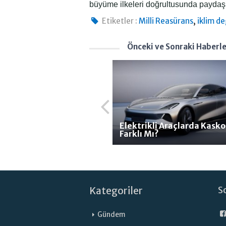
büyüme ilkeleri doğrultusunda paydaş
,
Etiketler :
Milli Reasürans
iklim de
Önceki ve Sonraki Haberl
Elektrikli Araçlarda Kasko
Farklı Mı?
Kategoriler
S
Gündem