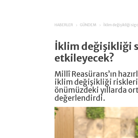
HABERLER
GÜNDEM
İklim değişikliği si
İklim değişikliği 
etkileyecek?
Millî Reasürans’ın hazır
iklim değişikliği riskler
önümüzdeki yıllarda orta
değerlendirdi.