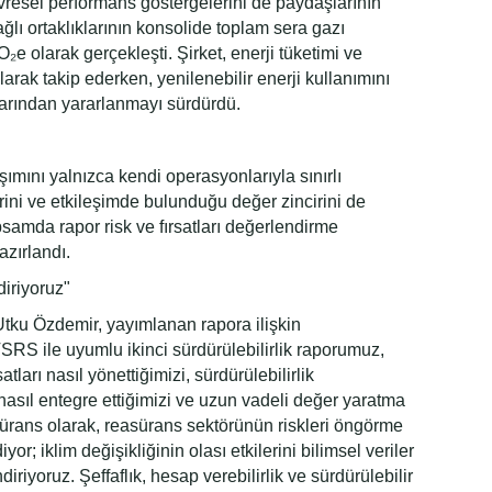
resel performans göstergelerini de paydaşlarının
ğlı ortaklıklarının konsolide toplam sera gazı
e olarak gerçekleşti. Şirket, enerji tüketimi ve
arak takip ederken, yenilenebilir enerji kullanımını
arından yararlanmayı sürdürdü.
şımını yalnızca kendi operasyonlarıyla sınırlı
lerini ve etkileşimde bulunduğu değer zincirini de
amda rapor risk ve fırsatları değerlendirme
azırlandı.
diriyoruz"
tku Özdemir, yayımlanan rapora ilişkin
SRS ile uyumlu ikinci sürdürülebilirlik raporumuz,
satları nasıl yönettiğimizi, sürdürülebilirlik
asıl entegre ettiğimizi ve uzun vadeli değer yaratma
sürans olarak, reasürans sektörünün riskleri öngörme
; iklim değişikliğinin olası etkilerini bilimsel veriler
iriyoruz. Şeffaflık, hesap verebilirlik ve sürdürülebilir