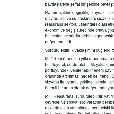
paydaşlarıyla şeffaf bir şekilde paylaştı
Raporda, iklim değişikliği kaynaklı fizik
olayları, sel ve su baskınları, sıcaklık
reasürans sektörü üzerindeki olası etki
ekonomiye geçiş sürecinde ortaya çıkab
hizmetleri ve sürdürülebilir sigortacılı
değerlendirildi.
Sürdürülebilirlik yaklaşımını güçlendir
Millî Reasürans, bu yılki raporlamada ikl
belirleyerek sürdürülebilirlik yaklaşım
portföyündeki yenilenebilir enerji payı
oranında artırılması hedefi belirlendi. 
vizyonu ile uyumlu şekilde, iklimle ilg
önemli bir adım olarak değerlendiriyor.
Millî Reasürans, sürdürülebilirlik yatı
çevresel ve sosyal etki yaratma perspek
risklerin etkin yönetilmesi perspektifi 
şekilde ele alıyor. Bu doğrultuda kayna