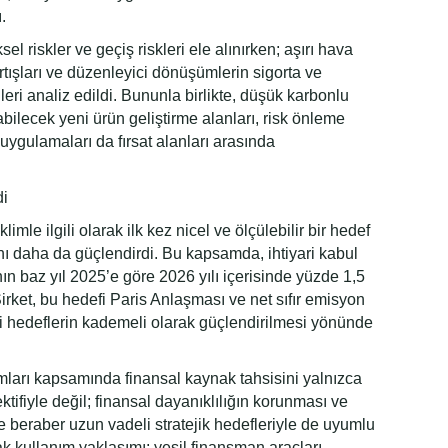
.
sel riskler ve geçiş riskleri ele alınırken; aşırı hava
 artışları ve düzenleyici dönüşümlerin sigorta ve
leri analiz edildi. Bununla birlikte, düşük karbonlu
ilecek yeni ürün geliştirme alanları, risk önleme
k uygulamaları da fırsat alanları arasında
di
imle ilgili olarak ilk kez nicel ve ölçülebilir bir hedef
ını daha da güçlendirdi. Bu kapsamda, ihtiyari kabul
nın baz yıl 2025’e göre 2026 yılı içerisinde yüzde 1,5
Şirket, bu hedefi Paris Anlaşması ve net sıfır emisyon
ili hedeflerin kademeli olarak güçlendirilmesi yönünde
rımları kapsamında finansal kaynak tahsisini yalnızca
tifiyle değil; finansal dayanıklılığın korunması ve
ile beraber uzun vadeli stratejik hedefleriyle de uyumlu
k kullanım yaklaşımı; yeşil finansman araçları,