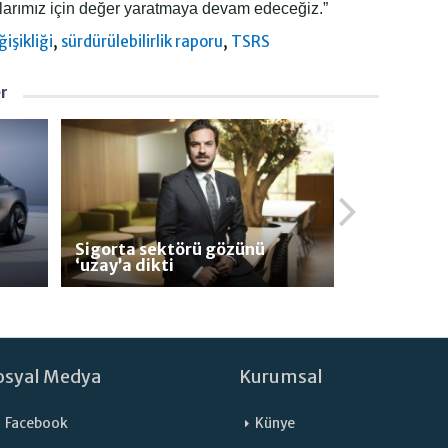
larımız için değer yaratmaya devam edeceğiz.”
,
,
ğişikliği
sürdürülebilirlik raporu
TSRS
er
Sigorta sektörü gözünü
‘uzay’a dikti
osyal Medya
Kurumsal
Facebook
Künye