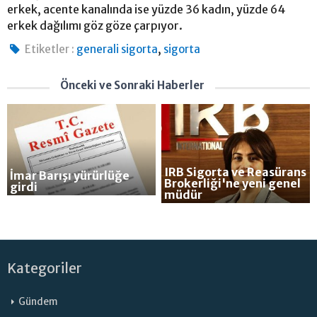
erkek, acente kanalında ise yüzde 36 kadın, yüzde 64
erkek dağılımı göz göze çarpıyor.
,
Etiketler :
generali sigorta
sigorta
Önceki ve Sonraki Haberler
IRB Sigorta ve Reasürans
İmar Barışı yürürlüğe
Brokerliği'ne yeni genel
girdi
müdür
Kategoriler
Gündem