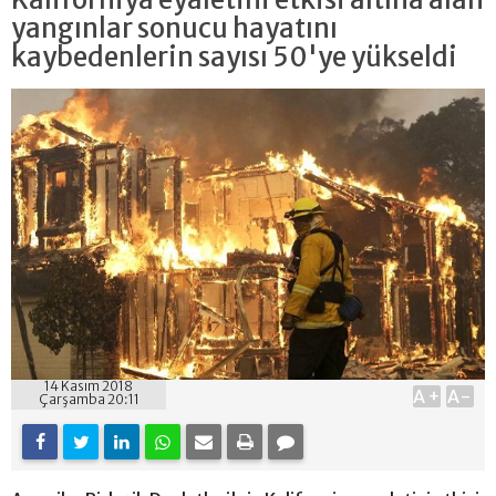
yangınlar sonucu hayatını
kaybedenlerin sayısı 50'ye yükseldi
14 Kasım 2018
A+
A-
Çarşamba 20:11