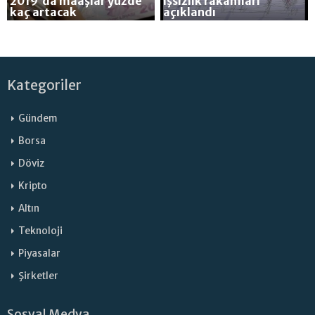
2019'da maaşlar yüzde
İşsizlik rakamları
kaç artacak
açıklandı
Kategoriler
Gündem
Borsa
Döviz
Kripto
Altın
Teknoloji
Piyasalar
Şirketler
Sosyal Medya