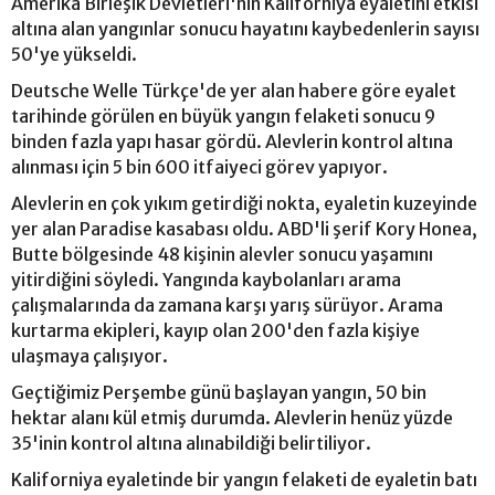
Amerika Birleşik Devletleri'nin Kaliforniya eyaletini etkisi
altına alan yangınlar sonucu hayatını kaybedenlerin sayısı
50'ye yükseldi.
Deutsche Welle Türkçe'de yer alan habere göre eyalet
tarihinde görülen en büyük yangın felaketi sonucu 9
binden fazla yapı hasar gördü. Alevlerin kontrol altına
alınması için 5 bin 600 itfaiyeci görev yapıyor.
Alevlerin en çok yıkım getirdiği nokta, eyaletin kuzeyinde
yer alan Paradise kasabası oldu. ABD'li şerif Kory Honea,
Butte bölgesinde 48 kişinin alevler sonucu yaşamını
yitirdiğini söyledi. Yangında kaybolanları arama
çalışmalarında da zamana karşı yarış sürüyor. Arama
kurtarma ekipleri, kayıp olan 200'den fazla kişiye
ulaşmaya çalışıyor.
Geçtiğimiz Perşembe günü başlayan yangın, 50 bin
hektar alanı kül etmiş durumda. Alevlerin henüz yüzde
35'inin kontrol altına alınabildiği belirtiliyor.
Kaliforniya eyaletinde bir yangın felaketi de eyaletin batı