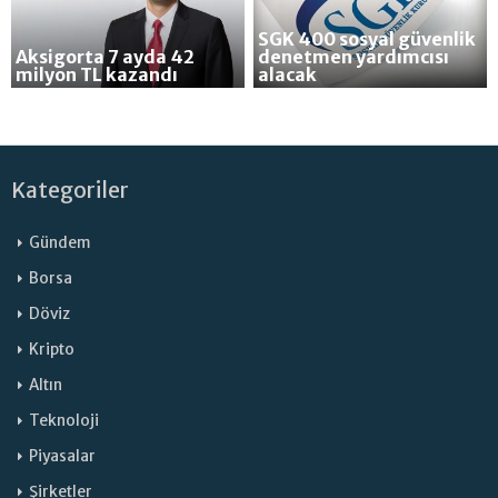
SGK 400 sosyal güvenlik
Aksigorta 7 ayda 42
denetmen yardımcısı
milyon TL kazandı
alacak
Kategoriler
Gündem
Borsa
Döviz
Kripto
Altın
Teknoloji
Piyasalar
Şirketler