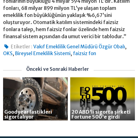
fonlarının büyüklüğü 4 milyar 594 milyon TL’dir. Katılım
fonları, 68 milyar 899 milyon TL’ye ulaşan toplam
emeklilik fon büyüklüğünün yaklaşık %6,67’sini
oluşturuyor. Otomatik katılım sistemindeki faizsiz
fonlara talep, hem faizsiz fonlar özelinde hem faizsiz
finansal sistem açısından da umut verici bir tablodur.”
,
Etiketler :
Vakıf Emeklilik Genel Müdürü Özgür Obalı
,
,
OKS
Bireysel Emeklilik Sistemi
faizsiz fon
Önceki ve Sonraki Haberler
Goodyear lastikleri
20 ABD'li sigorta şirketi
sigortalıyor
Fortune 500'e girdi