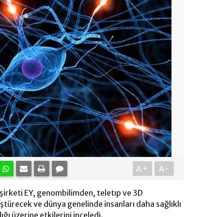
A+
A-
şirketi EY, genombilimden, teletıp ve 3D
ştürecek ve dünya genelinde insanları daha sağlıklı
ığı üzerine etkilerini inceledi.