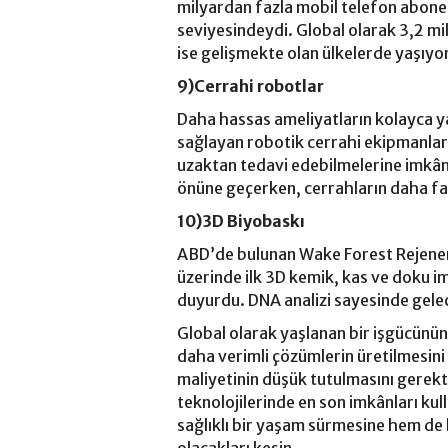
milyardan fazla mobil telefon abone
seviyesindeydi. Global olarak 3,2 mil
ise gelişmekte olan ülkelerde yaşıyo
9)Cerrahi robotlar
Daha hassas ameliyatların kolayca ya
sağlayan robotik cerrahi ekipmanları
uzaktan tedavi edebilmelerine imkân
önüne geçerken, cerrahların daha fa
10)3D Biyobaskı
ABD’de bulunan Wake Forest Rejenera
üzerinde ilk 3D kemik, kas ve doku im
duyurdu. DNA analizi sayesinde gelec
Global olarak yaşlanan bir işgücünün 
daha verimli çözümlerin üretilmesini
maliyetinin düşük tutulmasını gerekti
teknolojilerinde en son imkânları k
sağlıklı bir yaşam sürmesine hem de