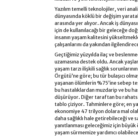
Yazılım temelli teknolojiler, veri anali
dünyasında köklü bir değişim yarata
arasında yer alıyor. Ancak iş dünyasın
için de kullanılacağı bir geleceğe doğ
insanın yaşam kalitesini yükseltmekl
çalışanlarını da yakından ilgilendire
Geçtiğimiz yüzyılda ilaç ve beslenm
uzamasına destek oldu. Ancak yaşlan
yaşam tarzı ilişkili sağlık sorunları
Örgütü’ne göre; bu tür bulaşıcı olma
yaşanan ölümlerin %75’ine sebep teş
bu hastalıklardan muzdarip ve bu hast
düşürüyor. Diğer taraftan bu rahatsı
tablo çiziyor. Tahminlere göre; en y
ekonomiye 47 trilyon dolara mal olabi
daha sağlıklı hale getirebileceği ve s
yanıtlanması geleceğimiz için büyük 
yaşam sürmemize yardımcı olabilecek b