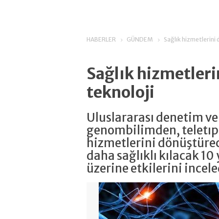
HABERLER
GÜNDEM
Sağlık hizmetlerini
Sağlık hizmetler
teknoloji
Uluslararası denetim ve
genombilimden, teletıp 
hizmetlerini dönüştürec
daha sağlıklı kılacak 10 
üzerine etkilerini incele