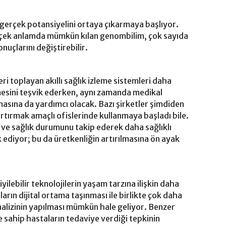
n gerçek potansiyelini ortaya çıkarmaya başlıyor.
gerçek anlamda mümkün kılan genombilim, çok sayıda
onuçlarını değiştirebilir.
eri toplayan akıllı sağlık izleme sistemleri daha
mesini teşvik ederken, aynı zamanda medikal
masına da yardımcı olacak. Bazı şirketler şimdiden
 artırmak amaçlı ofislerinde kullanmaya başladı bile.
si ve sağlık durumunu takip ederek daha sağlıklı
 ediyor; bu da üretkenliğin artırılmasına ön ayak
yilebilir teknolojilerin yaşam tarzına ilişkin daha
arın dijital ortama taşınması ile birlikte çok daha
analizinin yapılması mümkün hale geliyor. Benzer
 sahip hastaların tedaviye verdiği tepkinin