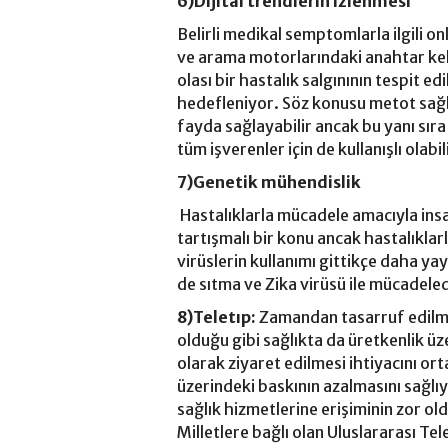
6)Dijital trendlerin izlenmesi
Belirli medikal semptomlarla ilgili o
ve arama motorlarındaki anahtar kelim
olası bir hastalık salgınının tespit e
hedefleniyor. Söz konusu metot sağlı
fayda sağlayabilir ancak bu yanı sır
tüm işverenler için de kullanışlı olabil
7)Genetik mühendislik
Hastalıklarla mücadele amacıyla ins
tartışmalı bir konu ancak hastalıklar
virüslerin kullanımı gittikçe daha yay
de sıtma ve Zika virüsü ile mücadeled
8)Teletıp:
Zamandan tasarruf edilme
olduğu gibi sağlıkta da üretkenlik üz
olarak ziyaret edilmesi ihtiyacını ort
üzerindeki baskının azalmasını sağlı
sağlık hizmetlerine erişiminin zor o
Milletlere bağlı olan Uluslararası T