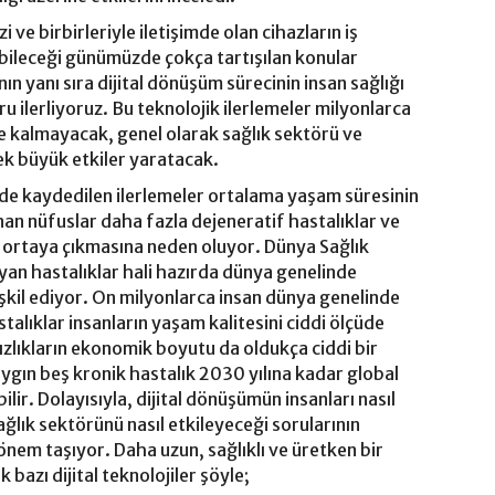
zi ve birbirleriyle iletişimde olan cihazların iş
bileceği günümüzde çokça tartışılan konular
ın yanı sıra dijital dönüşüm sürecinin insan sağlığı
ru ilerliyoruz. Bu teknolojik ilerlemeler milyonlarca
e kalmayacak, genel olarak sağlık sektörü ve
cek büyük etkiler yaratacak.
ede kaydedilen ilerlemeler ortalama yaşam süresinin
an nüfuslar daha fazla dejeneratif hastalıklar ve
nın ortaya çıkmasına neden oluyor. Dünya Sağlık
yan hastalıklar hali hazırda dünya genelinde
kil ediyor. On milyonlarca insan dünya genelinde
alıklar insanların yaşam kalitesini ciddi ölçüde
zlıkların ekonomik boyutu da oldukça ciddi bir
aygın beş kronik hastalık 2030 yılına kadar global
lir. Dolayısıyla, dijital dönüşümün insanları nasıl
ağlık sektörünü nasıl etkileyeceği sorularının
önem taşıyor. Daha uzun, sağlıklı ve üretken bir
azı dijital teknolojiler şöyle;