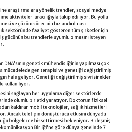
nline araştırmalara yönelik trendler, sosyal medya
e aktiviteleri aracılığıyla takip ediliyor. Bu yolla
dilmesi ve çözüm sürecinin hızlandırılması
k sektöründe faaliyet gösteren tüm şirketler için
a iş gücünün bu trendlerle uyumlu olmasını isteyen
ir.
an DNA’sının genetik mühendisliğinin yapılması çok
la mücadelede gen terapisi ve genetiği değiştirilmiş
gın hale geliyor. Genetiği değiştirilmiş sivrisinekler
e kullanılıyor.
sini sağlayan her uygulama diğer sektörlerde
erinde olumlu bir etki yaratıyor. Doktorun fiziksel
adan kaldıran mobil teknolojiler, sağlık hizmetleri
yor. Ancak teletıpın dönüştürücü etkisini dünyada
lduğu bölgelerde hissettirmesi bekleniyor. Birleşmiş
elekomünikasyon Birliği’ne göre dünya genelinde 7