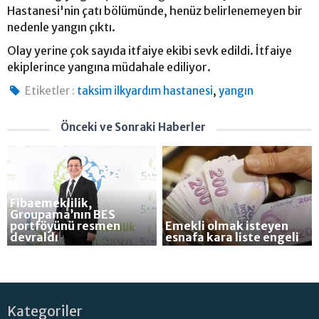
Hastanesi'nin çatı bölümünde, henüz belirlenemeyen bir
nedenle yangın çıktı.
Olay yerine çok sayıda itfaiye ekibi sevk edildi. İtfaiye
ekiplerince yangına müdahale ediliyor.
,
Etiketler :
taksim ilkyardım hastanesi
yangın
Önceki ve Sonraki Haberler
Fibaemeklilik,
Groupama’nın BES
portföyünü resmen
Emekli olmak isteyen
devraldı
esnafa kara liste engeli
Kategoriler