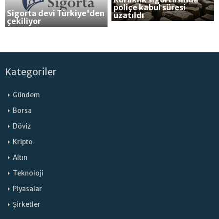
poliçe kabul süresi
Sigorta devi Türkiye'den
uzatıldı
çekiliyor
Kategoriler
Gündem
Borsa
Döviz
Kripto
Altın
Teknoloji
Piyasalar
Şirketler