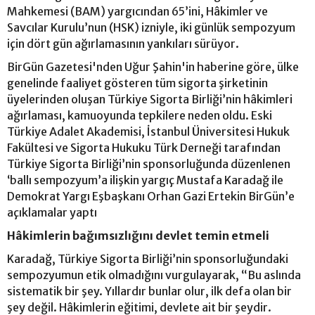
Mahkemesi (BAM) yargıcından 65’ini, Hâkimler ve
Savcılar Kurulu’nun (HSK) izniyle, iki günlük sempozyum
için dört gün ağırlamasının yankıları sürüyor.
BirGün Gazetesi'nden Uğur Şahin'in haberine göre, ülke
genelinde faaliyet gösteren tüm sigorta şirketinin
üyelerinden oluşan Türkiye Sigorta Birliği’nin hâkimleri
ağırlaması, kamuoyunda tepkilere neden oldu. Eski
Türkiye Adalet Akademisi, İstanbul Üniversitesi Hukuk
Fakültesi ve Sigorta Hukuku Türk Derneği tarafından
Türkiye Sigorta Birliği’nin sponsorluğunda düzenlenen
‘ballı sempozyum’a ilişkin yargıç Mustafa Karadağ ile
Demokrat Yargı Eşbaşkanı Orhan Gazi Ertekin BirGün’e
açıklamalar yaptı
Hâkimlerin bağımsızlığını devlet temin etmeli
Karadağ, Türkiye Sigorta Birliği’nin sponsorluğundaki
sempozyumun etik olmadığını vurgulayarak, “Bu aslında
sistematik bir şey. Yıllardır bunlar olur, ilk defa olan bir
şey değil. Hâkimlerin eğitimi, devlete ait bir şeydir.