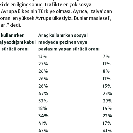
 de en ilginç sonuç, trafikte en çok sosyal
vrupa ülkesinin Türkiye olması. Ayrıca, İtalya’dan
oranı en yüksek Avrupa ülkesiyiz. Bunlar maalesef,
ar.” dedi.
 kullanırken
Araç kullanırken sosyal
j yazdığını kabul
medyada gezinen veya
 sürücü oranı
paylaşım yapan sürücü oranı
13%
7%
27%
11%
26%
8%
26%
11%
26%
15%
47%
23%
53%
29%
18%
14%
34%
22%
41%
17%
43%
41%