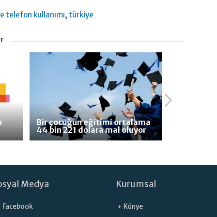
,
te telefon kullanımı
türkiye
er
n
Bir çocuğun eğitimi ortalama
44 bin 221 dolara mal oluyor
osyal Medya
Kurumsal
Facebook
Künye