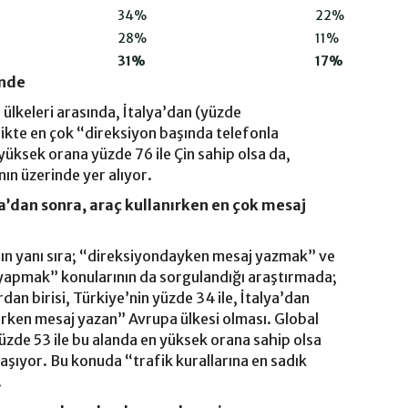
34%
22%
28%
11%
%
31%
17%
inde
ülkeleri arasında, İtalya’dan (yüzde
likte en çok “direksiyon başında telefonla
yüksek orana yüzde 76 ile Çin sahip olsa da,
ın üzerinde yer alıyor.
ya’dan sonra, araç kullanırken en çok mesaj
ın yanı sıra; “direksiyondayken mesaj yazmak” ve
yapmak” konularının da sorgulandığı araştırmada;
dan birisi, Türkiye’nin yüzde 34 ile, İtalya’dan
ırken mesaj yazan” Avrupa ülkesi olması. Global
üzde 53 ile bu alanda en yüksek orana sahip olsa
ylaşıyor. Bu konuda “trafik kurallarına en sadık
.