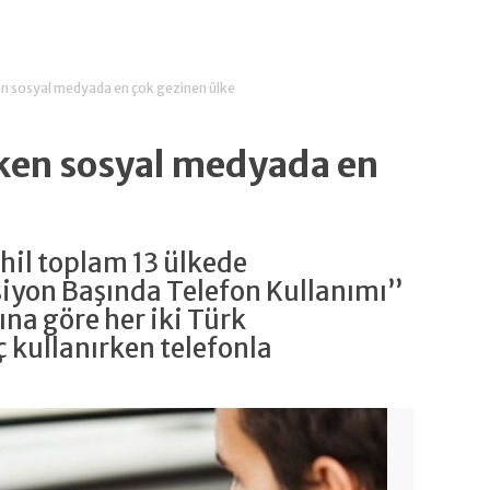
en sosyal medyada en çok gezinen ülke
yken sosyal medyada en
ahil toplam 13 ülkede
siyon Başında Telefon Kullanımı”
na göre her iki Türk
ç kullanırken telefonla