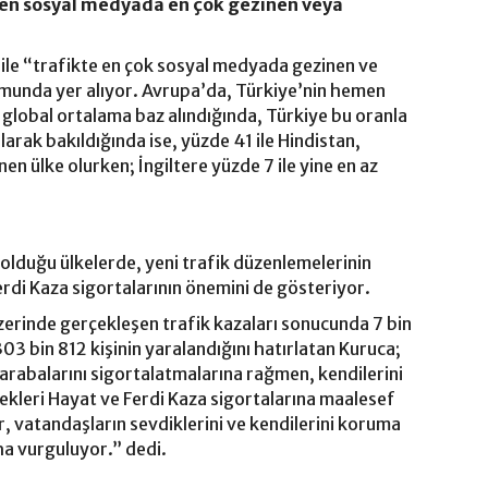
rken sosyal medyada en çok gezinen veya
ile “trafikte en çok sosyal medyada gezinen ve
munda yer alıyor. Avrupa’da, Türkiye’nin hemen
, global ortalama baz alındığında, Türkiye bu oranla
larak bakıldığında ise, yüzde 41 ile Hindistan,
n ülke olurken; İngiltere yüzde 7 ile yine en az
 olduğu ülkelerde, yeni trafik düzenlemelerinin
erdi Kaza sigortalarının önemini de gösteriyor.
zerinde gerçekleşen trafik kazaları sonucunda 7 bin
303 bin 812 kişinin yaralandığını hatırlatan Kuruca;
 arabalarını sigortalatmalarına rağmen, kendilerini
cekleri Hayat ve Ferdi Kaza sigortalarına maalesef
 vatandaşların sevdiklerini ve kendilerini koruma
aha vurguluyor.” dedi.