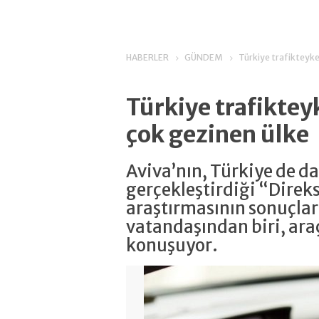
HABERLER
GÜNDEM
Türkiye trafikteyk
Türkiye trafikte
çok gezinen ülke
Aviva’nın, Türkiye de d
gerçekleştirdiği “Direk
araştırmasının sonuçları
vatandaşından biri, ara
konuşuyor.