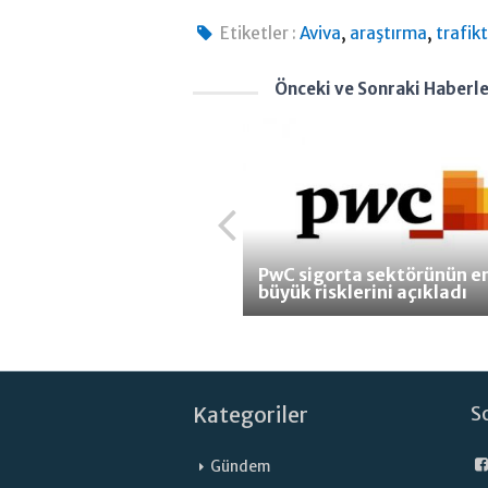
,
,
Etiketler :
Aviva
araştırma
trafik
Önceki ve Sonraki Haberl
PwC sigorta sektörünün e
büyük risklerini açıkladı
Kategoriler
S
Gündem