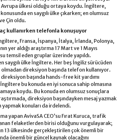
vrupa ülkesi olduğu ortaya koydu. İngiltere,
 konusunda en saygılı ülke çıkarken; en olumsuz
ve Çin oldu.
raç kullanırken telefonla konuşuyor
ngiltere, Fransa, İspanya, İtalya, İrlanda, Polonya,
nın yer aldığı araştırma 17 Mart ve 1 Mayıs
su temsil eden gruplar üzerinde yapıldı.
n saygılı ülke İngiltere. Her beş İngiliz sürücüden
ı olmadan direksiyon başında telefon kullanıyor.
e direksiyon başında hands-free kit yardımı
ngiltere bu konuda en iyi sonuca sahip olmasına
ulamaya koydu. Bu konuda en olumsuz sonuçlara
 Araştırmada, direksiyon başındayken mesaj yazmak
 yapmak konuları da irdelendi.
klama yapan AvivaSA CEO’su Fırat Kuruca, trafik
anan felaketlerden birisi olduğunu vurgulayarak;
n 13 ülkesinde gerçekleştirilen çok önemli bir
nda önemli bir güncel kaynak olacağını