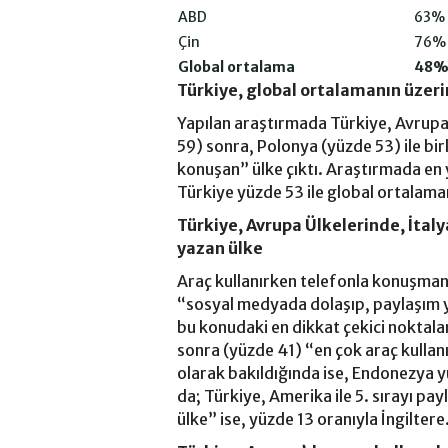
ABD
63%
Çin
76%
Global ortalama
48
Türkiye, global ortalamanın üzer
Yapılan araştırmada Türkiye, Avrupa 
59) sonra, Polonya (yüzde 53) ile bir
konuşan” ülke çıktı. Araştırmada en 
Türkiye yüzde 53 ile global ortalaman
Türkiye, Avrupa Ülkelerinde, İtal
yazan ülke
Araç kullanırken telefonla konuşman
“sosyal medyada dolaşıp, paylaşım 
bu konudaki en dikkat çekici noktalar
sonra (yüzde 41) “en çok araç kullan
olarak bakıldığında ise, Endonezya y
da; Türkiye, Amerika ile 5. sırayı pa
ülke” ise, yüzde 13 oranıyla İngiltere