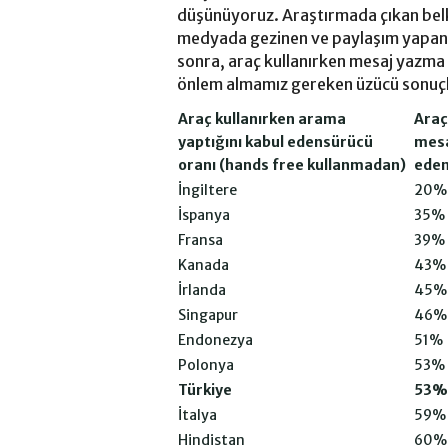
düşünüyoruz. Araştırmada çıkan belki
medyada gezinen ve paylaşım yapan A
sonra, araç kullanırken mesaj yazma 
önlem almamız gereken üzücü sonuçl
Araç kullanırken arama
Araç
yaptığını kabul edensürücü
mesa
oranı (hands free kullanmadan)
eden
İngiltere
20%
İspanya
35%
Fransa
39%
Kanada
43%
İrlanda
45%
Singapur
46%
Endonezya
51%
Polonya
53%
Türkiye
53%
İtalya
59%
Hindistan
60%