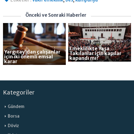
Önceki ve Sonraki Haberler
Emeklilikte Yaşa
Yargıtay'dan çalışanlar
Takılanlar için kapılar
için iki önemli emsal
kapandı mı?
karar
Kategoriler
Gündem
Borsa
Döviz