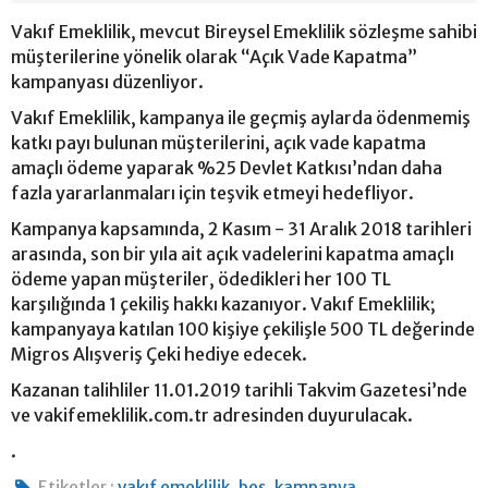
Vakıf Emeklilik, mevcut Bireysel Emeklilik sözleşme sahibi
müşterilerine yönelik olarak “Açık Vade Kapatma”
kampanyası düzenliyor.
Vakıf Emeklilik, kampanya ile geçmiş aylarda ödenmemiş
katkı payı bulunan müşterilerini, açık vade kapatma
amaçlı ödeme yaparak %25 Devlet Katkısı’ndan daha
fazla yararlanmaları için teşvik etmeyi hedefliyor.
Kampanya kapsamında, 2 Kasım - 31 Aralık 2018 tarihleri
arasında, son bir yıla ait açık vadelerini kapatma amaçlı
ödeme yapan müşteriler, ödedikleri her 100 TL
karşılığında 1 çekiliş hakkı kazanıyor. Vakıf Emeklilik;
kampanyaya katılan 100 kişiye çekilişle 500 TL değerinde
Migros Alışveriş Çeki hediye edecek.
Kazanan talihliler 11.01.2019 tarihli Takvim Gazetesi’nde
ve vakifemeklilik.com.tr adresinden duyurulacak.
.
,
,
Etiketler :
vakıf emeklilik
bes
kampanya