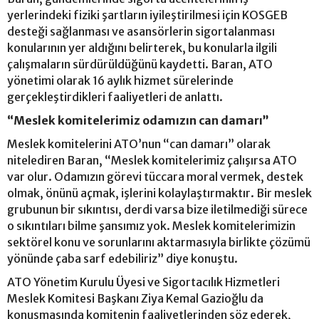
yerlerindeki fiziki şartların iyileştirilmesi için KOSGEB
desteği sağlanması ve asansörlerin sigortalanması
konularının yer aldığını belirterek, bu konularla ilgili
çalışmaların sürdürüldüğünü kaydetti. Baran, ATO
yönetimi olarak 16 aylık hizmet sürelerinde
gerçekleştirdikleri faaliyetleri de anlattı.
“Meslek komitelerimiz odamızın can damarı”
Meslek komitelerini ATO’nun “can damarı” olarak
nitelediren Baran, “Meslek komitelerimiz çalışırsa ATO
var olur. Odamızın görevi tüccara moral vermek, destek
olmak, önünü açmak, işlerini kolaylaştırmaktır. Bir meslek
grubunun bir sıkıntısı, derdi varsa bize iletilmediği sürece
o sıkıntıları bilme şansımız yok. Meslek komitelerimizin
sektörel konu ve sorunlarını aktarmasıyla birlikte çözümü
yönünde çaba sarf edebiliriz” diye konuştu.
ATO Yönetim Kurulu Üyesi ve Sigortacılık Hizmetleri
Meslek Komitesi Başkanı Ziya Kemal Gazioğlu da
konuşmasında komitenin faaliyetlerinden söz ederek,