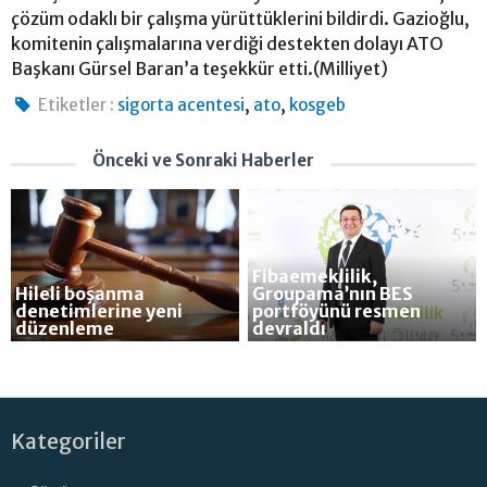
çözüm odaklı bir çalışma yürüttüklerini bildirdi. Gazioğlu,
komitenin çalışmalarına verdiği destekten dolayı ATO
Başkanı Gürsel Baran’a teşekkür etti.(Milliyet)
,
,
Etiketler :
sigorta acentesi
ato
kosgeb
Önceki ve Sonraki Haberler
Fibaemeklilik,
Hileli boşanma
Groupama’nın BES
denetimlerine yeni
portföyünü resmen
düzenleme
devraldı
Kategoriler