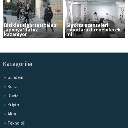
Bisiklet sigortası talebi
Sigorta acenteleri
Japonya'da hız
robotlara direnebilecek
kazanıyor
mi
Kategoriler
Gündem
Borsa
Döviz
Kripto
Altın
Teknoloji