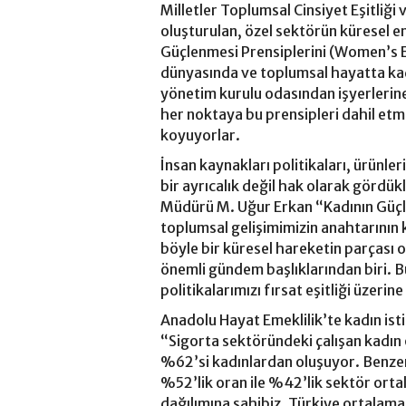
Milletler Toplumsal Cinsiyet Eşitliği
oluşturulan, özel sektörün küresel en
Güçlenmesi Prensiplerini (Women’s 
dünyasında ve toplumsal hayatta kad
yönetim kurulu odasından işyerlerine
her noktaya bu prensipleri dahil et
koyuyorlar.
İnsan kaynakları politikaları, ürünleri
bir ayrıcalık değil hak olarak gördü
Müdürü M. Uğur Erkan “Kadının Güçle
toplumsal gelişimimizin anahtarının 
böyle bir küresel hareketin parçası o
önemli gündem başlıklarından biri. 
politikalarımızı fırsat eşitliği üzer
Anadolu Hayat Emeklilik’te kadın ist
“Sigorta sektöründeki çalışan kadın 
%62’si kadınlardan oluşuyor. Benze
%52’lik oran ile %42’lik sektör orta
dağılımına sahibiz. Türkiye ortalama