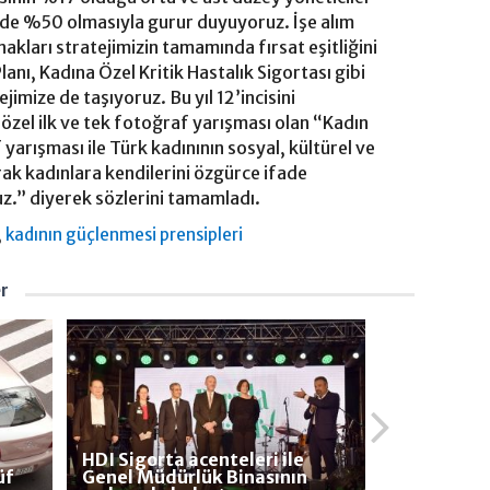
izde %50 olmasıyla gurur duyuyoruz. İşe alım
akları stratejimizin tamamında fırsat eşitliğini
anı, Kadına Özel Kritik Hastalık Sigortası gibi
jimize de taşıyoruz. Bu yıl 12’incisini
özel ilk ve tek fotoğraf yarışması olan “Kadın
arışması ile Türk kadınının sosyal, kültürel ve
ak kadınlara kendilerini özgürce ifade
z.” diyerek sözlerini tamamladı.
,
kadının güçlenmesi prensipleri
er
HDI Sigorta acenteleri ile
üf
Genel Müdürlük Binasının