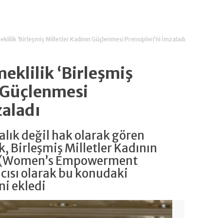
lilik ‘Birleşmiş Milletler Kadının Güçlenmesi Prensipleri’ni İmzaladı
eklilik ‘Birleşmiş
n Güçlenmesi
zaladı
ıcalık değil hak olarak gören
, Birleşmiş Milletler Kadının
i (Women’s Empowerment
cısı olarak bu konudaki
ni ekledi