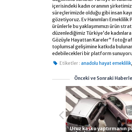
içerisindeki kadın oranının şirketim
süreçlerimizde olduğu gibi insan kayn
gözetiyoruz. Ev Hanımları Emeklilik Pl
ürünlerle bu yaklaşımımızı ürün strate
düzenlediğimiz Türkiye’de kadınlara 
Gözüyle Hayattan Kareler“ fotoğraf y
toplumsal gelişimine katkıda bulunar
edebilecekleri bir platform sunuyoru
Etiketler :
anadolu hayat emeklilik
Önceki ve Sonraki Haberl
Ucuz kasko yaptırmanın p