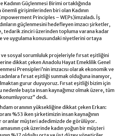
 ve Kadının Güçlenmesi Birimi ortaklığında
 önemli girişimlerinden biri olan Kadının
Empowerment Principles – WEPs)imzaladı. İş
ınların güçlenmesini hedefleyen imzacı şirketler,
, tedarik zinciri üzerinden topluma varana kadar
me ve uygulama konusundaki niyetlerini ortaya
 ve sosyal sorumluluk projeleriyle fırsat eşitliğini
klerine dikkat çeken Anadolu Hayat Emeklilik Genel
nmesi Prensipleri’nin imzacısı olarak ekonomik ve
kadınlara fırsat eşitliği sunmak olduğuna inanıyor,
lmaktan gurur duyuyoruz. Fırsat eşitliği bizim için
Bu nedenle başta insan kaynağımız olmak üzere, tüm
ine konumluyoruz” dedi.
ihdam oranının yüksekliğine dikkat çeken Erkan:
oranı %53 iken şirketimizin insan kaynağının
r oranlar müşteri adedimizde de görülüyor.
lamasının çok üzerinde kadın yoğun bir müşteri
sının %17 olduğu orta ve üst düzey yöneticiler