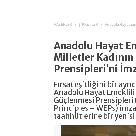
HABERLER
ŞİRKETLER
Anadolu Hayat Emek
Anadolu Hayat Em
Milletler Kadını
Prensipleri’ni İm
Fırsat eşitliğini bir ayr
Anadolu Hayat Emeklilik
Güçlenmesi Prensipler
Principles – WEPs) imza
taahhütlerine bir yenisi