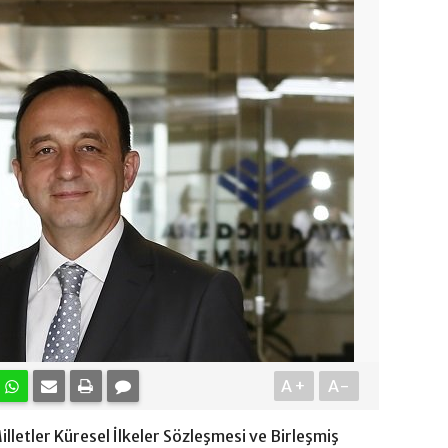
A+
A-
lletler Küresel İlkeler Sözleşmesi ve Birleşmiş