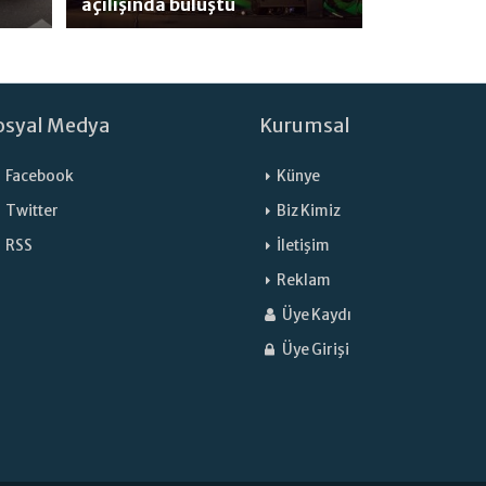
açılışında buluştu
osyal Medya
Kurumsal
Facebook
Künye
Twitter
Biz Kimiz
RSS
İletişim
Reklam
Üye Kaydı
Üye Girişi