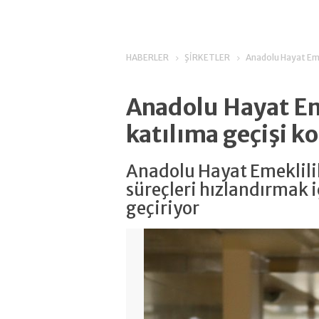
HABERLER
ŞİRKETLER
Anadolu Hayat Emek
Anadolu Hayat Em
katılıma geçişi ko
Anadolu Hayat Emeklilik
süreçleri hızlandırmak 
geçiriyor