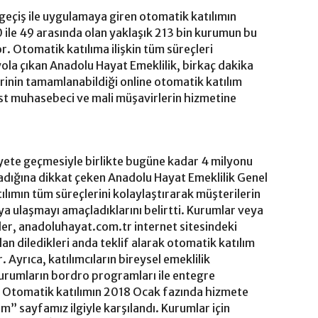
 geçiş ile uygulamaya giren otomatik katılımın
10 ile 49 arasında olan yaklaşık 213 bin kurumun bu
. Otomatik katılıma ilişkin tüm süreçleri
yola çıkan Anadolu Hayat Emeklilik, birkaç dakika
erinin tamamlanabildiği online otomatik katılım
est muhasebeci ve mali müşavirlerin hizmetine
iyete geçmesiyle birlikte bugüne kadar 4 milyonu
ladığına dikkat çeken Anadolu Hayat Emeklilik Genel
ımın tüm süreçlerini kolaylaştırarak müşterilerin
ıya ulaşmayı amaçladıklarını belirtti. Kurumlar veya
er, anadoluhayat.com.tr internet sitesindeki
n diledikleri anda teklif alarak otomatik katılım
 Ayrıca, katılımcıların bireysel emeklilik
 kurumların bordro programları ile entegre
, “ Otomatik katılımın 2018 Ocak fazında hizmete
” sayfamız ilgiyle karşılandı. Kurumlar için