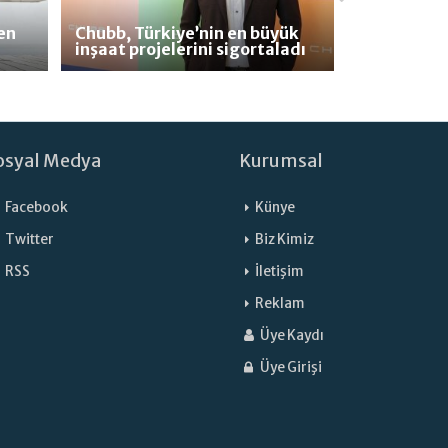
en
Chubb, Türkiye’nin en büyük
inşaat projelerini sigortaladı
osyal Medya
Kurumsal
Facebook
Künye
Twitter
Biz Kimiz
RSS
İletişim
Reklam
Üye Kaydı
Üye Girişi