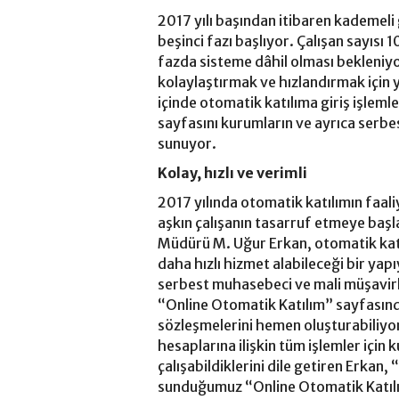
2017 yılı başından itibaren kademeli
beşinci fazı başlıyor. Çalışan sayısı 
fazda sisteme dâhil olması bekleniyor
kolaylaştırmak ve hızlandırmak için 
içinde otomatik katılıma giriş işleml
sayfasını kurumların ve ayrıca serb
sunuyor.
Kolay, hızlı ve verimli
2017 yılında otomatik katılımın faal
aşkın çalışanın tasarruf etmeye baş
Müdürü M. Uğur Erkan, otomatik katıl
daha hızlı hizmet alabileceği bir yap
serbest muhasebeci ve mali müşavirl
“Online Otomatik Katılım” sayfasında
sözleşmelerini hemen oluşturabiliyor.
hesaplarına ilişkin tüm işlemler için
çalışabildiklerini dile getiren Erkan
sunduğumuz “Online Otomatik Katılım