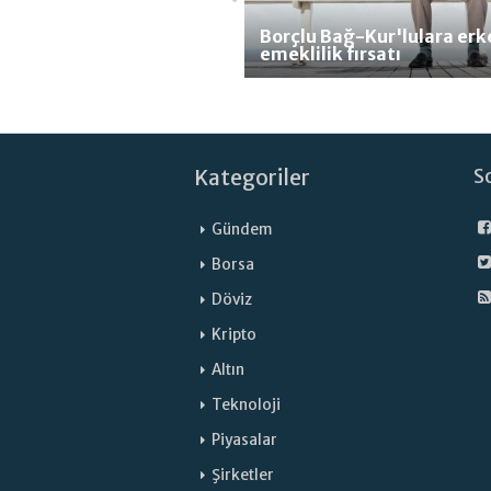
Borçlu Bağ-Kur'lulara erk
emeklilik fırsatı
Kategoriler
S
Gündem
Borsa
Döviz
Kripto
Altın
Teknoloji
Piyasalar
Şirketler