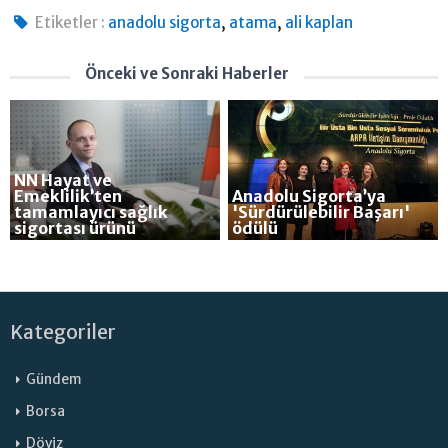
,
,
Etiketler :
anadolu sigorta
atama
ali kaplan
Önceki ve Sonraki Haberler
NN Hayat ve
Emeklilik’ten
Anadolu Sigorta’ya
tamamlayıcı sağlık
'Sürdürülebilir Başarı'
sigortası ürünü
ödülü
Kategoriler
Gündem
Borsa
Döviz