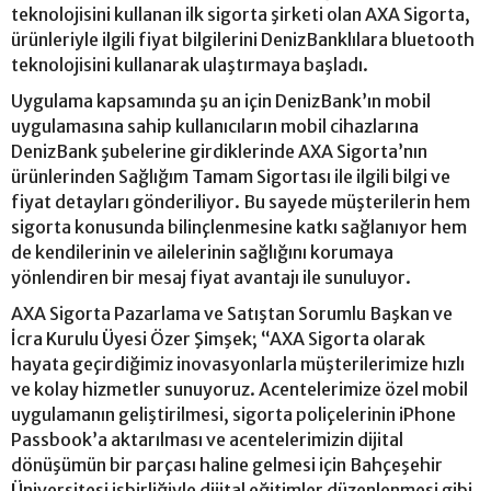
teknolojisini kullanan ilk sigorta şirketi olan AXA Sigorta,
ürünleriyle ilgili fiyat bilgilerini DenizBanklılara bluetooth
teknolojisini kullanarak ulaştırmaya başladı.
Uygulama kapsamında şu an için DenizBank’ın mobil
uygulamasına sahip kullanıcıların mobil cihazlarına
DenizBank şubelerine girdiklerinde AXA Sigorta’nın
ürünlerinden Sağlığım Tamam Sigortası ile ilgili bilgi ve
fiyat detayları gönderiliyor. Bu sayede müşterilerin hem
sigorta konusunda bilinçlenmesine katkı sağlanıyor hem
de kendilerinin ve ailelerinin sağlığını korumaya
yönlendiren bir mesaj fiyat avantajı ile sunuluyor.
AXA Sigorta Pazarlama ve Satıştan Sorumlu Başkan ve
İcra Kurulu Üyesi Özer Şimşek; “AXA Sigorta olarak
hayata geçirdiğimiz inovasyonlarla müşterilerimize hızlı
ve kolay hizmetler sunuyoruz. Acentelerimize özel mobil
uygulamanın geliştirilmesi, sigorta poliçelerinin iPhone
Passbook’a aktarılması ve acentelerimizin dijital
dönüşümün bir parçası haline gelmesi için Bahçeşehir
Üniversitesi işbirliğiyle dijital eğitimler düzenlenmesi gibi