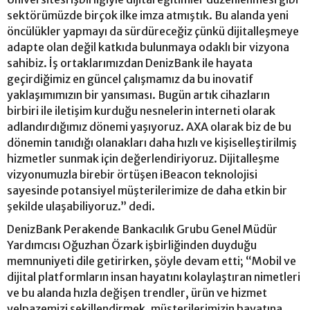
sektörümüzde birçok ilke imza atmıştık. Bu alanda yeni
öncülükler yapmayı da sürdüreceğiz çünkü dijitalleşmeye
adapte olan değil katkıda bulunmaya odaklı bir vizyona
sahibiz. İş ortaklarımızdan DenizBank ile hayata
geçirdiğimiz en güncel çalışmamız da bu inovatif
yaklaşımımızın bir yansıması. Bugün artık cihazların
birbiri ile iletişim kurduğu nesnelerin interneti olarak
adlandırdığımız dönemi yaşıyoruz. AXA olarak biz de bu
dönemin tanıdığı olanakları daha hızlı ve kişiselleştirilmiş
hizmetler sunmak için değerlendiriyoruz. Dijitalleşme
vizyonumuzla birebir örtüşen iBeacon teknolojisi
sayesinde potansiyel müşterilerimize de daha etkin bir
şekilde ulaşabiliyoruz.” dedi.
DenizBank Perakende Bankacılık Grubu Genel Müdür
Yardımcısı Oğuzhan Özark işbirliğinden duyduğu
memnuniyeti dile getirirken, şöyle devam etti; “Mobil ve
dijital platformların insan hayatını kolaylaştıran nimetleri
ve bu alanda hızla değişen trendler, ürün ve hizmet
yelpazemizi şekillendirmek, müşterilerimizin hayatına