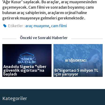
‘Ağır Kusur’ sayılacak. Bu araçlar, araç muayenesinden
geçemeyecek. Cam filmi ve sonradan boyanmış camı
bulunan araç sahiplerinin, araçlarını orjinal haline
getirerek muayeneye gelmeleri gerekmektedir.
,
Etiketler :
araç muayene
cam filmi
Önceki ve Sonraki Haberler
Anadolu Sigorta "siber
güvenlik sigortası"na
Bi’Sigortacı 5 milyon TL
başladı
için yarışıyor
Kategoriler