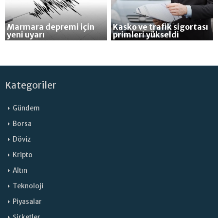
Marmara depremi için
Kasko ve trafik sigortası
yeni uyarı
primleri yükseldi
Kategoriler
Gündem
Borsa
Döviz
Kripto
Altın
Teknoloji
Piyasalar
Şirketler