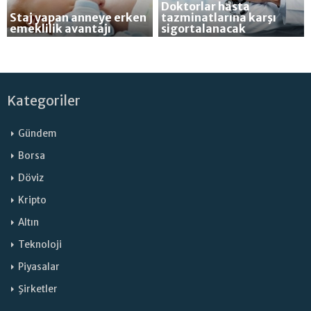
Doktorlar hasta
Staj yapan anneye erken
tazminatlarına karşı
emeklilik avantajı
sigortalanacak
Kategoriler
Gündem
Borsa
Döviz
Kripto
Altın
Teknoloji
Piyasalar
Şirketler