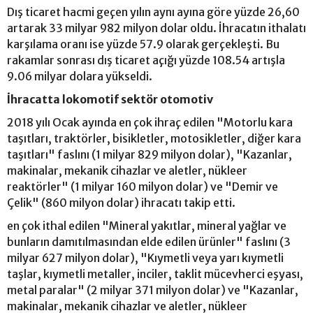
Dış ticaret hacmi geçen yılın aynı ayına göre yüzde 26,60
artarak 33 milyar 982 milyon dolar oldu. İhracatın ithalatı
karşılama oranı ise yüzde 57.9 olarak gerçekleşti. Bu
rakamlar sonrası dış ticaret açığı yüzde 108.54 artışla
9.06 milyar dolara yükseldi.
İhracatta lokomotif sektör otomotiv
2018 yılı Ocak ayında en çok ihraç edilen "Motorlu kara
taşıtları, traktörler, bisikletler, motosikletler, diğer kara
taşıtları" faslını (1 milyar 829 milyon dolar), "Kazanlar,
makinalar, mekanik cihazlar ve aletler, nükleer
reaktörler" (1 milyar 160 milyon dolar) ve "Demir ve
Çelik" (860 milyon dolar) ihracatı takip etti.
en çok ithal edilen "Mineral yakıtlar, mineral yağlar ve
bunların damıtılmasından elde edilen ürünler" faslını (3
milyar 627 milyon dolar), "Kıymetli veya yarı kıymetli
taşlar, kıymetli metaller, inciler, taklit mücevherci eşyası,
metal paralar" (2 milyar 371 milyon dolar) ve "Kazanlar,
makinalar, mekanik cihazlar ve aletler, nükleer