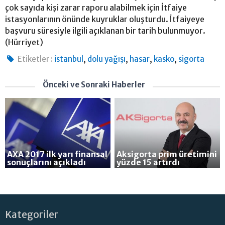
çok sayıda kişi zarar raporu alabilmek için İtfaiye
istasyonlarının önünde kuyruklar oluşturdu. İtfaiyeye
başvuru süresiyle ilgili açıklanan bir tarih bulunmuyor.
(Hürriyet)
,
,
,
,
Etiketler :
istanbul
dolu yağışı
hasar
kasko
sigorta
Önceki ve Sonraki Haberler
AXA 2017 ilk yarı finansal
Aksigorta prim üretimini
sonuçlarını açıkladı
yüzde 15 artırdı
Kategoriler