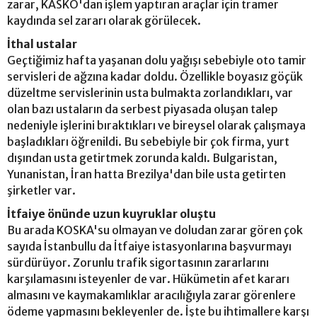
zarar, KASKO'dan işlem yaptıran araçlar için tramer
kaydında sel zararı olarak görülecek.
İthal ustalar
Geçtiğimiz hafta yaşanan dolu yağışı sebebiyle oto tamir
servisleri de ağzına kadar doldu. Özellikle boyasız göçük
düzeltme servislerinin usta bulmakta zorlandıkları, var
olan bazı ustaların da serbest piyasada oluşan talep
nedeniyle işlerini bıraktıkları ve bireysel olarak çalışmaya
başladıkları öğrenildi. Bu sebebiyle bir çok firma, yurt
dışından usta getirtmek zorunda kaldı. Bulgaristan,
Yunanistan, İran hatta Brezilya'dan bile usta getirten
şirketler var.
İtfaiye önünde uzun kuyruklar oluştu
Bu arada KOSKA'su olmayan ve doludan zarar gören çok
sayıda İstanbullu da İtfaiye istasyonlarına başvurmayı
sürdürüyor. Zorunlu trafik sigortasının zararlarını
karşılamasını isteyenler de var. Hükümetin afet kararı
almasını ve kaymakamlıklar aracılığıyla zarar görenlere
ödeme yapmasını bekleyenler de. İşte bu ihtimallere karşı