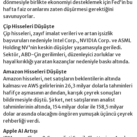
dönmesiyle birlikte ekonomiyi desteklemek için Fed'in bu
hafta faiz oranlarını zaten düşürmesi gerektiğini
savunuyorlar.
Çip Hisseleri Düşüşte
Çip hisseleri, zayıf imalat verileri ve artan işsizlik
başvuruları nedeniyle Intel Corp., NVIDIA Corp. ve ASML
Holding NV'nin keskin düşüşler yaşamasıyla geriledi.
Sektör, ABD-Çin gerilimleri, düzenleyici zorluklar ve
hayal kırıklığı yaratan kazançlar nedeniyle baskı altında.
Amazon Hisseleri Düşüşte
Amazon hisseleri, net satışların beklentilerin altında
kalması ve AWS gelirlerinin 26,3 milyar dolarla tahminleri
hafifçe aşmasının ardından, karışık çeyrek sonuçları
bildirmesiyle düştü. Şirket, net satışlarının analist
tahminlerinin altında, 154 milyar dolar ile 158,5 milyar
dolar arasında olacağını öngören yumuşak üçüncü çeyrek
rehberliği verdi.
Apple AI Artışı