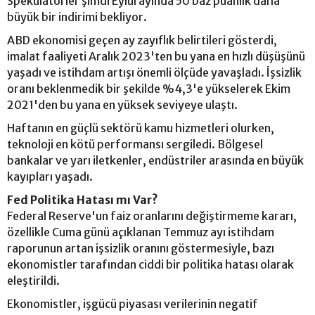
Spekülatörler şimdi Eylül ayında 50 baz puanlık daha
büyük bir indirimi bekliyor.
ABD ekonomisi geçen ay zayıflık belirtileri gösterdi,
imalat faaliyeti Aralık 2023'ten bu yana en hızlı düşüşünü
yaşadı ve istihdam artışı önemli ölçüde yavaşladı. İşsizlik
oranı beklenmedik bir şekilde %4,3'e yükselerek Ekim
2021'den bu yana en yüksek seviyeye ulaştı.
Haftanın en güçlü sektörü kamu hizmetleri olurken,
teknoloji en kötü performansı sergiledi. Bölgesel
bankalar ve yarı iletkenler, endüstriler arasında en büyük
kayıpları yaşadı.
Fed Politika Hatası mı Var?
Federal Reserve'un faiz oranlarını değiştirmeme kararı,
özellikle Cuma günü açıklanan Temmuz ayı istihdam
raporunun artan işsizlik oranını göstermesiyle, bazı
ekonomistler tarafından ciddi bir politika hatası olarak
eleştirildi.
Ekonomistler, işgücü piyasası verilerinin negatif