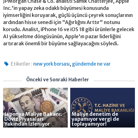
JPMorgan Chase & Co. analisti Samik Chatterjee, Apple
Inc.'in yapay zeka odaklı büyümesi konusunda
iyimserliğini koruyarak, güçlü üçüncü çeyrek sonuçlarının
ardından hisse senedi için "Ağırlığını Arttır" notunu
korudu. Analist, iPhone 16 ve iOS 18 gibi ürünlerle gelecek
AI yükseltme döngüsünün, Apple'ın pazar liderliğini
artırarak önemli bir büyüme sağlayacağını söyledi.
,
Etiketler :
new york borsası
gündemde ne var
Önceki ve Sonraki Haberler
Japonya Maliye Bakanı:
Maliye denetim de
Döviz Piyasaları
yapamıyor vergi de
Yakından İzleniyor
toplayamıyor!