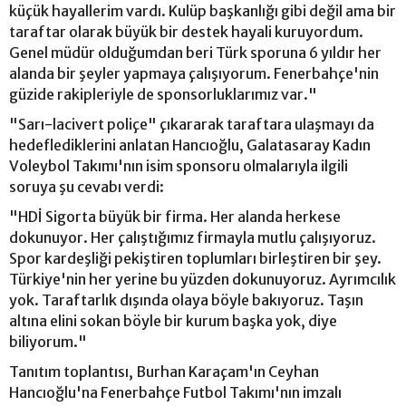
küçük hayallerim vardı. Kulüp başkanlığı gibi değil ama bir
taraftar olarak büyük bir destek hayali kuruyordum.
Genel müdür olduğumdan beri Türk sporuna 6 yıldır her
alanda bir şeyler yapmaya çalışıyorum. Fenerbahçe'nin
güzide rakipleriyle de sponsorluklarımız var."
"Sarı-lacivert poliçe" çıkararak taraftara ulaşmayı da
hedeflediklerini anlatan Hancıoğlu, Galatasaray Kadın
Voleybol Takımı'nın isim sponsoru olmalarıyla ilgili
soruya şu cevabı verdi:
"HDİ Sigorta büyük bir firma. Her alanda herkese
dokunuyor. Her çalıştığımız firmayla mutlu çalışıyoruz.
Spor kardeşliği pekiştiren toplumları birleştiren bir şey.
Türkiye'nin her yerine bu yüzden dokunuyoruz. Ayrımcılık
yok. Taraftarlık dışında olaya böyle bakıyoruz. Taşın
altına elini sokan böyle bir kurum başka yok, diye
biliyorum."
Tanıtım toplantısı, Burhan Karaçam'ın Ceyhan
Hancıoğlu'na Fenerbahçe Futbol Takımı'nın imzalı