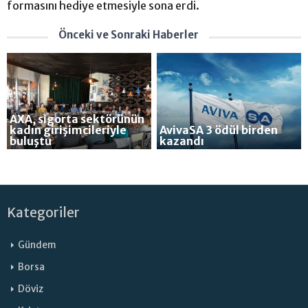
formasını hediye etmesiyle sona erdi.
Önceki ve Sonraki Haberler
AXA, sigorta sektörünün
kadın girişimcileriyle
AvivaSA 3 ödül birden
buluştu
kazandı
Kategoriler
Gündem
Borsa
Döviz