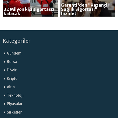
Garanti'den "Kazançlı
32 Milyon kişi sigortasız
Sağlık Sigortası"
kalacak
hizmeti
Kategoriler
Gündem
Borsa
Döviz
Kripto
Altın
Teknoloji
Piyasalar
Şirketler