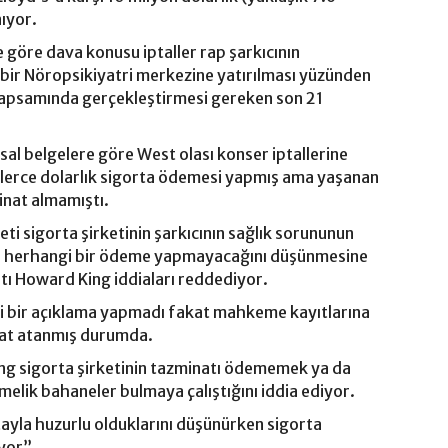
ıyor.
 göre dava konusu iptaller rap şarkıcının
bir Nöropsikiyatri merkezine yatırılması yüzünden
 kapsamında gerçekleştirmesi gereken son 21
sal belgelere göre West olası konser iptallerine
inlerce dolarlık sigorta ödemesi yapmış ama yaşanan
inat almamıştı.
i sigorta şirketinin şarkıcının sağlık sorununun
le herhangi bir ödeme yapmayacağını düşünmesine
tı Howard King iddiaları reddediyor.
gi bir açıklama yapmadı fakat mahkeme kayıtlarına
ukat atanmış durumda.
ing sigorta şirketinin tazminatı ödememek ya da
melik bahaneler bulmaya çalıştığını iddia ediyor.
rtayla huzurlu olduklarını düşünürken sigorta
ıyor”