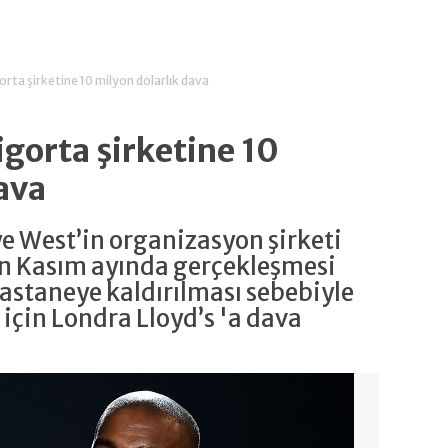
rta şirketine 10 milyon dolarlık dava
gorta şirketine 10
ava
ye West’in organizasyon şirketi
n Kasım ayında gerçekleşmesi
hastaneye kaldırılması sebebiyle
için Londra Lloyd’s 'a dava