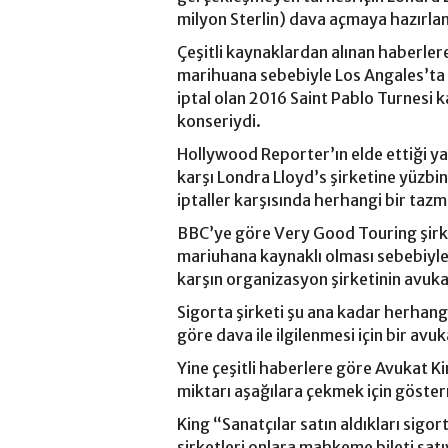
milyon Sterlin) dava açmaya hazırlan
Çeşitli kaynaklardan alınan haberlere
marihuana sebebiyle Los Angales’ta 
iptal olan 2016 Saint Pablo Turnesi
konseriydi.
Hollywood Reporter’ın elde ettiği ya
karşı Londra Lloyd’s şirketine yüzb
iptaller karşısında herhangi bir tazm
BBC’ye göre Very Good Touring şirket
mariuhana kaynaklı olması sebebiy
karşın organizasyon şirketinin avuka
Sigorta şirketi şu ana kadar herhan
göre dava ile ilgilenmesi için bir av
Yine çeşitli haberlere göre Avukat K
miktarı aşağılara çekmek için göster
King “Sanatçılar satın aldıkları sigo
şirketleri onlara mahkeme bileti sat