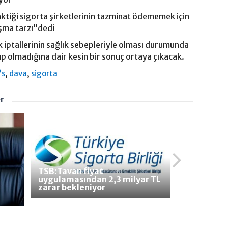
tiği sigorta şirketlerinin tazminat ödememek için
lışma tarzı”dedi
 iptallerinin sağlık sebepleriyle olması durumunda
up olmadığına dair kesin bir sonuç ortaya çıkacak.
,
,
’s
dava
sigorta
er
TSB:Tavan fiyat
uygulamasından 2,3 milyar TL
zarar bekleniyor