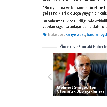
“Bu oyalama ve bahaneler üretme tak
geliştirdikleri oldukça yaygın bir ça
Bu anlaşmazlık çözüldüğünde etkinlik
yapılan sigorta anlaşmasına dahil ol
,
Etiketler :
kanye west
londra lloyd
Önceki ve Sonraki Haberl
Mehmet Şimşek'ten
Otomatik BES açıklaması