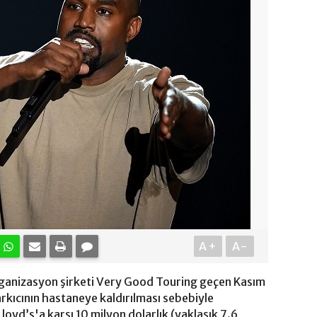
A+
A-
organizasyon şirketi Very Good Touring geçen Kasım
rkıcının hastaneye kaldırılması sebebiyle
oyd’s'a karşı 10 milyon dolarlık (yaklaşık 7.6