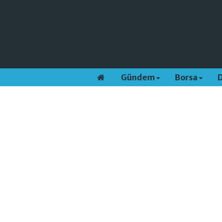
Gündem
Borsa