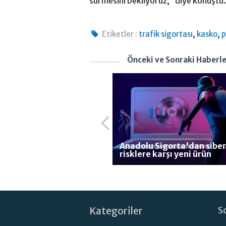
sürmesini bekliyoruz,” diye konuştu.
,
,
Etiketler :
trafik sigortası
kasko
p
Önceki ve Sonraki Haberl
Anadolu Sigorta'dan siber
risklere karşı yeni ürün
Kategoriler
S