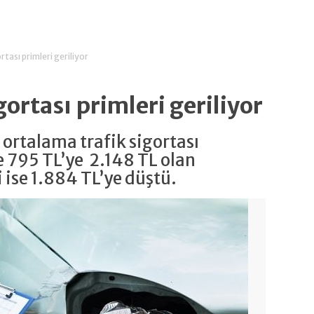
rtası primleri geriliyor
gortası primleri geriliyor
 ortalama trafik sigortası
e 795 TL’ye 2.148 TL olan
 ise 1.884 TL’ye düştü.