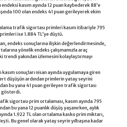
ı endeksi kasım ayında 12 puan kaybederek 88’e
lbaşında 100 olan endeks 41 puan gerileyerek ekim
lama trafik sigortası primleri kasım itibariyle 795
rimleri ise 1.884 TL’ye düştü.
n, endeks sonuçlarına ilişkin değerlendirmesinde,
talarına yönelik endeks çalışmamızla araç
ki trendi yakından izlemesini kolaylaştırmayı
in kasım sonuçları nisan ayında uygulamaya giren
ert düşüşün ardından primlerin yatay seyrini
an bu yana 41 puan gerileyen trafik sigortası
ş gösterdi.
afik sigortası prim ortalaması, kasım ayında 795
ından bu yana 12 puanlık düşüş yaşanırken, aylık
ayında 1.922 TL olan ortalama kasko prim miktarı,
eşti. Bu genel olarak yatay seyrin yılbaşına kadar