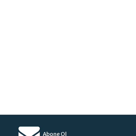
Abone Ol