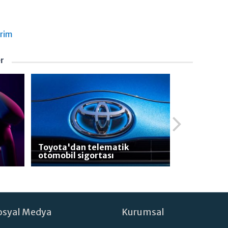
rim
er
Toyota'dan telematik
otomobil sigortası
osyal Medya
Kurumsal