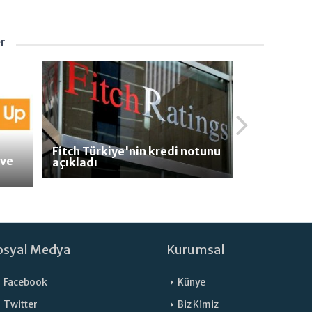
er
Fitch Türkiye'nin kredi notunu
 ve
açıkladı
osyal Medya
Kurumsal
Facebook
Künye
Twitter
Biz Kimiz