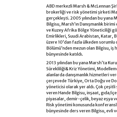
ABD merkezli Marsh & McLennan Şirke
brokerliği ve risk yönetimi şirketi 
gerçekleşti. 2005 yılından bu yana 
Bilgisu, Marsh’ın Danışmanlık birimi
ve Kuzey Afrika Bölge Yöneticiliği g
Emirlikleri, Suudi Arabistan, Katar
üzere 10’dan fazla ülkeden sorumlu 
Bölümü’nden mezun olan Bilgisu, iş h
bünyesinde katıldı.
2013 yılından bu yana Marsh’ta Kurum
Sürekliliği& Kriz Yönetimi, Modelleme
alanlarda danışmanlık hizmetleri veren
çerçevede Türkiye, Orta Doğu ve Doğ
yöneticisi olarak yer aldı. Çok çeşit
veren Hande Bilgisu, inşaat, gıda/içe
piyasalar, demir-çelik, beyaz eşya 
Risk yönetimi konusunda konferansla
bünyesinde ders veren Bilgisu, evli v