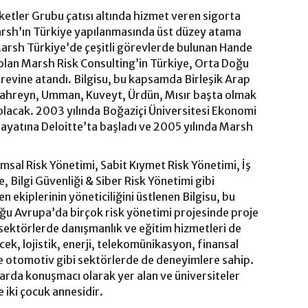
tler Grubu çatısı altında hizmet veren sigorta
Marsh’ın Türkiye yapılanmasında üst düzey atama
Marsh Türkiye’de çeşitli görevlerde bulunan Hande
 olan Marsh Risk Consulting’in Türkiye, Orta Doğu
örevine atandı. Bilgisu, bu kapsamda Birleşik Arap
, Bahreyn, Umman, Kuveyt, Ürdün, Mısır başta olmak
olacak. 2003 yılında Boğaziçi Üniversitesi Ekonomi
ayatına Deloitte’ta başladı ve 2005 yılında Marsh
sal Risk Yönetimi, Sabit Kıymet Risk Yönetimi, İş
, Bilgi Güvenliği & Siber Risk Yönetimi gibi
 ekiplerinin yöneticiliğini üstlenen Bilgisu, bu
u Avrupa’da birçok risk yönetimi projesinde proje
li sektörlerde danışmanlık ve eğitim hizmetleri de
cek, lojistik, enerji, telekomünikasyon, finansal
ve otomotiv gibi sektörlerde de deneyimlere sahip.
rda konuşmacı olarak yer alan ve üniversiteler
e iki çocuk annesidir.