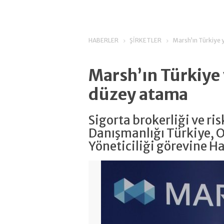
HABERLER
ŞİRKETLER
Marsh’ın Türkiye
Marsh’ın Türkiye
düzey atama
Sigorta brokerliği ve ri
Danışmanlığı Türkiye, O
Yöneticiliği görevine Ha