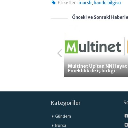
,
Etiketler :
marsh
hande bilgisu
Önceki ve Sonraki Haberl
Multinet Up’tan NN Hayat
Emeklilik ile iş birliği
Kategoriler
S
Gündem
Borsa