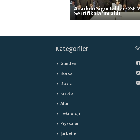
Anadolu Sigortalılar OSE
Sertifikalarını aldı
Kategoriler
S
Gündem
Borsa
Döviz
Kripto
Altın
Teknoloji
Piyasalar
Şirketler