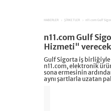
HABERLER
ŞİRKETLER
n11.com Gulf Sigo
n11.com Gulf Sigo
Hizmeti" verece
Gulf Sigorta iş birliğiy
n11.com, elektronik ürün
sona ermesinin ardından
aynı şartlarla uzatan p