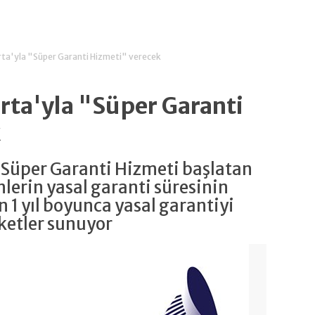
rta'yla "Süper Garanti Hizmeti" verecek
rta'yla "Süper Garanti
k
le Süper Garanti Hizmeti başlatan
lerin yasal garanti süresinin
 1 yıl boyunca yasal garantiyi
aketler sunuyor