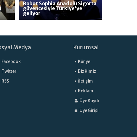
Robot Sophia Anadolu Sigorta
M
güvencesiyle Türkiye'ye
geliyor
osyal Medya
Kurumsal
Facebook
Künye
Twitter
Biz Kimiz
RSS
İletişim
Reklam
Üye Kaydı
Üye Girişi