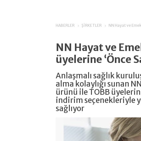
HABERLER
ŞİRKETLER
NN Hayat ve Emekl
NN Hayat ve Emek
üyelerine ‘Önce S
Anlaşmalı sağlık kurul
alma kolaylığı sunan NN
ürünü ile TOBB üyelerine
indirim seçenekleriyle 
sağlıyor