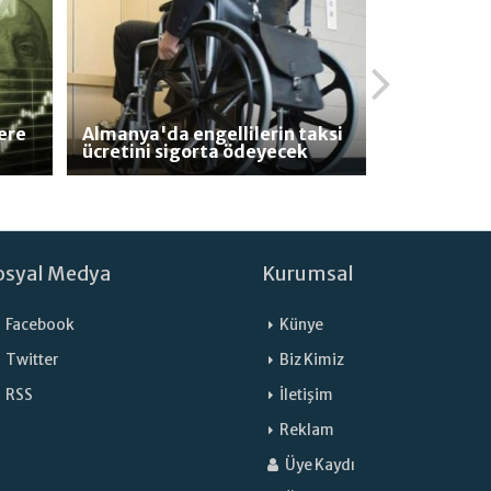
lere
Almanya'da engellilerin taksi
ücretini sigorta ödeyecek
osyal Medya
Kurumsal
Facebook
Künye
Twitter
Biz Kimiz
RSS
İletişim
Reklam
Üye Kaydı