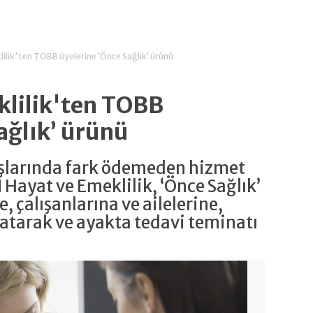
ilik'ten TOBB üyelerine ‘Önce Sağlık’ ürünü
lilik'ten TOBB
ağlık’ ürünü
uşlarında fark ödemeden hizmet
 Hayat ve Emeklilik, ‘Önce Sağlık’
, çalışanlarına ve ailelerine,
yatarak ve ayakta tedavi teminatı