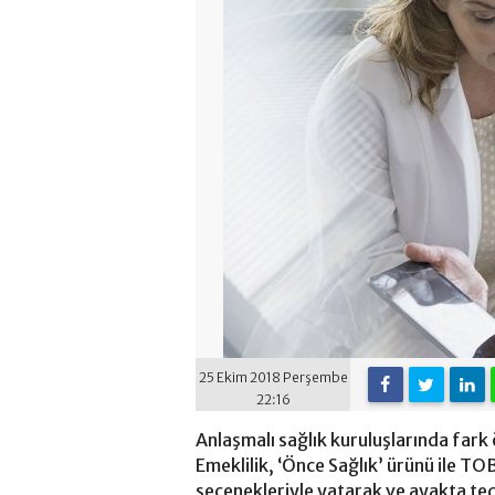
25 Ekim 2018 Perşembe
22:16
Anlaşmalı sağlık kuruluşlarında far
Emeklilik, ‘Önce Sağlık’ ürünü ile TOB
seçenekleriyle yatarak ve ayakta ted