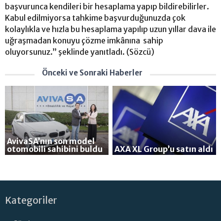
başvurunca kendileri bir hesaplama yapıp bildirebilirler.
Kabul edilmiyorsa tahkime başvurduğunuzda çok
kolaylıkla ve hızla bu hesaplama yapılıp uzun yıllar dava ile
uğraşmadan konuyu çözme imkânına sahip
oluyorsunuz.” şeklinde yanıtladı. (Sözcü)
Önceki ve Sonraki Haberler
AvivaSA’nın son model
otomobili sahibini buldu
AXA XL Group’u satın aldı
Kategoriler